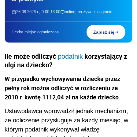
26.08.2026 r., 9:00-13:00
online, na żywo + nagranie
Liczba miejsc ograniczona
Zapisz się
Ile może odliczyć
korzystający z
podatnik
ulgi na dziecko?
W przypadku wychowywania dziecka przez
pełny rok można odliczyć w rozliczeniu za
2010 r. kwotę 1112,04 zł na każde dziecko.
Ustawodawca wprowadził jednak mechanizm,
że odliczenie przysługuje za każdy miesiąc, w
którym podatnik wykonywał władzę