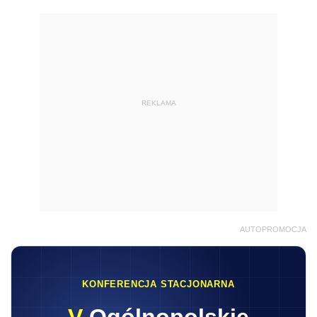
REKLAMA
AUTOPROMOCJA
KONFERENCJA STACJONARNA
V
Ogólnopolskie