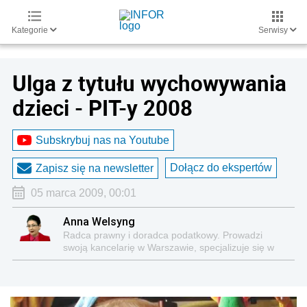
Kategorie
Serwisy
Ulga z tytułu wychowywania
dzieci - PIT-y 2008
Subskrybuj nas na Youtube
Dołącz do ekspertów
Zapisz się na newsletter
05 marca 2009, 00:01
Anna Welsyng
Radca prawny i doradca podatkowy. Prowadzi
swoją kancelarię w Warszawie, specjalizuje się w
kompleksowej obsłudze podatkowo-księgowej firm i
innych podatników. Autorka kilkuset publikacji o
tematyce podatkowej.