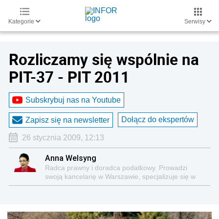
Kategorie
Serwisy
Rozliczamy się wspólnie na
PIT-37 - PIT 2011
Subskrybuj nas na Youtube
Dołącz do ekspertów
Zapisz się na newsletter
26 stycznia 2009, 12:13
Anna Welsyng
Radca prawny i doradca podatkowy. Prowadzi
swoją kancelarię w Warszawie, specjalizuje się w
kompleksowej obsłudze podatkowo-księgowej firm i
innych podatników. Autorka kilkuset publikacji o
tematyce podatkowej.