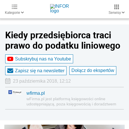
Kategorie
Serwisy
Kiedy przedsiębiorca traci
prawo do podatku liniowego
Subskrybuj nas na Youtube
Dołącz do ekspertów
Zapisz się na newsletter
23 października 2018, 12:12
wfirma.pl
wFirma.pl jest platformą księgowości on­line
udostępniającą, poza księgowością i doradztwem
nowoczesne narzędzia informatyczne, niezbędne
do zarządzania firmą.