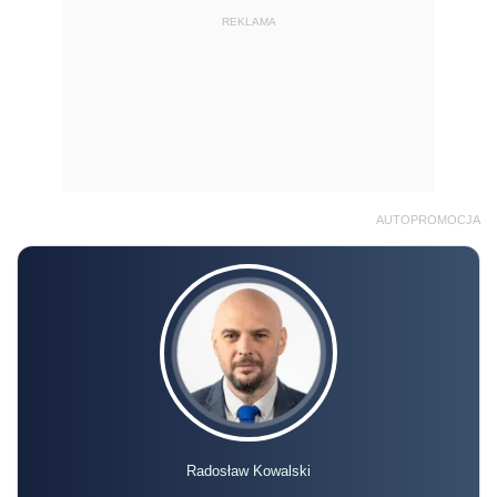
REKLAMA
AUTOPROMOCJA
Radosław Kowalski