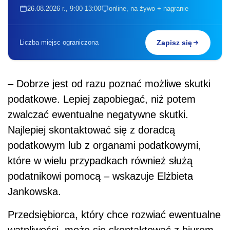
26.08.2026 r., 9:00-13:00
online, na żywo + nagranie
Liczba miejsc ograniczona
Zapisz się
– Dobrze jest od razu poznać możliwe skutki
podatkowe. Lepiej zapobiegać, niż potem
zwalczać ewentualne negatywne skutki.
Najlepiej skontaktować się z doradcą
podatkowym lub z organami podatkowymi,
które w wielu przypadkach również służą
podatnikowi pomocą – wskazuje Elżbieta
Jankowska.
Przedsiębiorca, który chce rozwiać ewentualne
wątpliwości, może się skontaktować z biurem