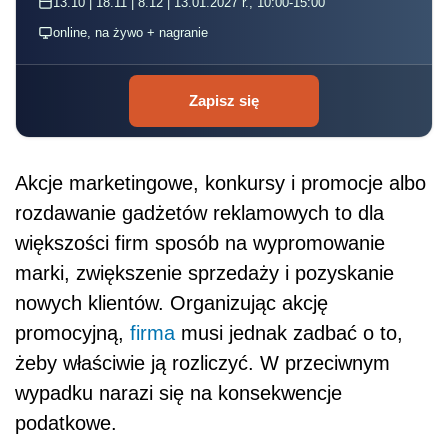
13.10 | 18.11 | 8.12 | 13.01.2027 r., 10:00-15:00
online, na żywo + nagranie
Zapisz się
Akcje marketingowe, konkursy i promocje albo
rozdawanie gadżetów reklamowych to dla
większości firm sposób na wypromowanie
marki, zwiększenie sprzedaży i pozyskanie
nowych klientów. Organizując akcję
promocyjną,
firma
musi jednak zadbać o to,
żeby właściwie ją rozliczyć. W przeciwnym
wypadku narazi się na konsekwencje
podatkowe.