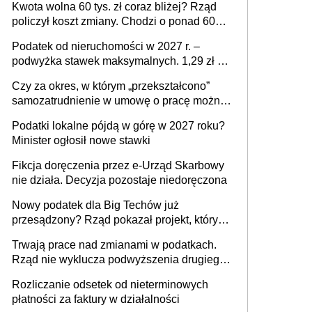
Kwota wolna 60 tys. zł coraz bliżej? Rząd
policzył koszt zmiany. Chodzi o ponad 60
mld zł
Podatek od nieruchomości w 2027 r. –
podwyżka stawek maksymalnych. 1,29 zł za
1 m2 mieszkania, 36,49 zł za 1 m2
Czy za okres, w którym „przekształcono”
budynków i lokali związanych z
samozatrudnienie w umowę o pracę można
prowadzeniem działalności gospodarczej
wystawić faktury korygujące? Rozwiązanie
Podatki lokalne pójdą w górę w 2027 roku?
umowy cywilnoprawnej jedynym
Minister ogłosił nowe stawki
racjonalnym wyjściem
Fikcja doręczenia przez e-Urząd Skarbowy
nie działa. Decyzja pozostaje niedoręczona
Nowy podatek dla Big Techów już
przesądzony? Rząd pokazał projekt, który
może zmienić zasady gry w Polsce
Trwają prace nad zmianami w podatkach.
Rząd nie wyklucza podwyższenia drugiego
progu PIT
Rozliczanie odsetek od nieterminowych
płatności za faktury w działalności