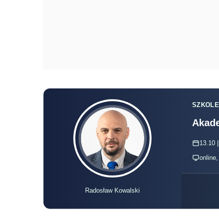
SZKOLE
Akade
13.10 |
online
Radosław Kowalski