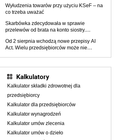
Wyłudzenia towarów przy użyciu KSeF – na
co trzeba uważać
Skarbówka zdecydowała w sprawie
przelewów od brata na konto siostry.
Pieniądze z emerytury mamy wyglądały jak
Od 2 sierpnia wchodzą nowe przepisy AI
darowizna, ale podatku jednak nie będzie
Act. Wielu przedsiębiorców może nie
wiedzieć, że dotyczą także ich
Kalkulatory
Kalkulator składki zdrowotnej dla
przedsiębiorcy
Kalkulator dla przedsiębiorców
Kalkulator wynagrodzeń
Kalkulator umów zlecenia
Kalkulator umów o dzieło