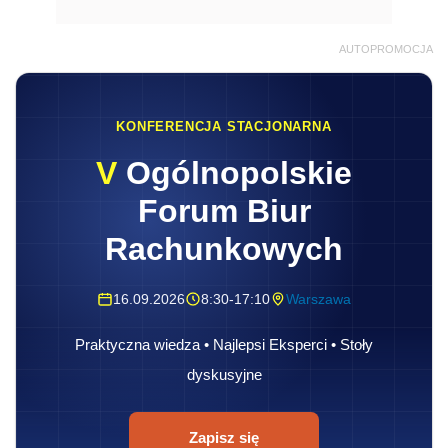
AUTOPROMOCJA
KONFERENCJA STACJONARNA
V
Ogólnopolskie
Forum Biur
Rachunkowych
16.09.2026
8:30-17:10
Warszawa
Praktyczna wiedza • Najlepsi Eksperci • Stoły
dyskusyjne
Zapisz się