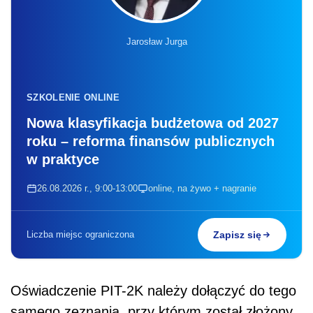
Jarosław Jurga
SZKOLENIE ONLINE
Nowa klasyfikacja budżetowa od 2027
roku – reforma finansów publicznych
w praktyce
26.08.2026 r., 9:00-13:00
online, na żywo + nagranie
Liczba miejsc ograniczona
Zapisz się
Oświadczenie PIT-2K należy dołączyć do tego
samego zeznania, przy którym został złożony