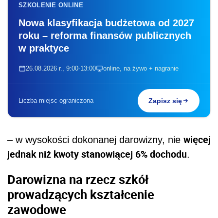
SZKOLENIE ONLINE
Nowa klasyfikacja budżetowa od 2027
roku – reforma finansów publicznych
w praktyce
26.08.2026 r., 9:00-13:00
online, na żywo + nagranie
Liczba miejsc ograniczona
Zapisz się
więcej
– w wysokości dokonanej darowizny, nie
jednak niż kwoty stanowiącej 6% dochodu
.
Darowizna na rzecz szkół
prowadzących kształcenie
zawodowe