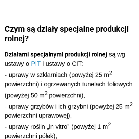
Czym są działy specjalne produkcji
rolnej?
Działami specjalnymi produkcji rolnej
są wg
ustawy o
PIT
i ustawy o CIT:
2
- uprawy w szklarniach (powyżej 25 m
powierzchni) i ogrzewanych tunelach foliowych
2
(powyżej 50 m
powierzchni),
2
- uprawy grzybów i ich grzybni (powyżej 25 m
powierzchni uprawowej),
2
- uprawy roślin „in vitro” (powyżej 1 m
powierzchni półek),