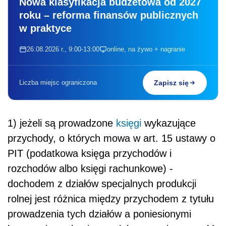
Nowa klasyfikacja budżetowa od 2027
roku – reforma finansów publicznych
w praktyce
26.08.2026 r., 9:00-13:00
online, na żywo + nagranie
Liczba miejsc ograniczona
Zapisz się
1) jeżeli są prowadzone
księgi
wykazujące
przychody, o których mowa w art. 15 ustawy o
PIT (podatkowa księga przychodów i
rozchodów albo księgi rachunkowe) -
dochodem z działów specjalnych produkcji
rolnej jest różnica między przychodem z tytułu
prowadzenia tych działów a poniesionymi