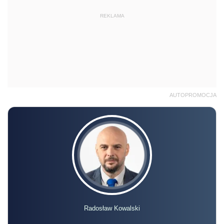
REKLAMA
AUTOPROMOCJA
Radosław Kowalski