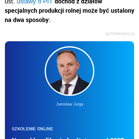
dochód z działów
ust.
ustawy o PIT
specjalnych produkcji rolnej może być ustalony
na dwa sposoby
:
AUTOPROMOCJA
Jarosław Jurga
SZKOLENIE ONLINE