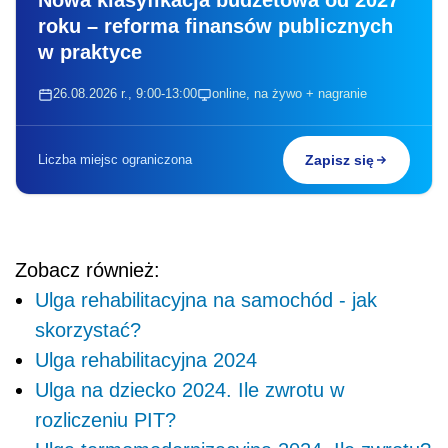
Nowa klasyfikacja budżetowa od 2027
roku – reforma finansów publicznych
w praktyce
26.08.2026 r., 9:00-13:00
online, na żywo + nagranie
Liczba miejsc ograniczona
Zapisz się
Zobacz również:
Ulga rehabilitacyjna na samochód - jak
skorzystać?
Ulga rehabilitacyjna 2024
Ulga na dziecko 2024. Ile zwrotu w
rozliczeniu PIT?