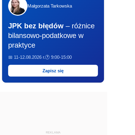
Małgorzata Tarkowska
JPK bez błędów
– różnice
bilansowo-podatkowe w
praktyce
📅 11-12.08.2026 r.
🕐 9:00-15:00
Zapisz się
REKLAMA