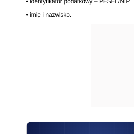
• identyfikator podatkowy – PESEL/NIP.
• imię i nazwisko.