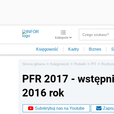
Kategorie
Księgowość
Kadry
Biznes
S
»
»
»
»
Strona główna
Księgowość
Podatki
PIT
Rozlicz
PFR 2017 - wstępni
2016 rok
Subskrybuj nas na Youtube
Zapisz