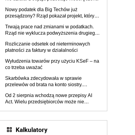
Nowy podatek dla Big Techów już
przesądzony? Rząd pokazał projekt, który
może zmienić zasady gry w Polsce
Trwają prace nad zmianami w podatkach.
Rząd nie wyklucza podwyższenia drugiego
progu PIT
Rozliczanie odsetek od nieterminowych
płatności za faktury w działalności
Wyłudzenia towarów przy użyciu KSeF – na
co trzeba uważać
Skarbówka zdecydowała w sprawie
przelewów od brata na konto siostry.
Pieniądze z emerytury mamy wyglądały jak
Od 2 sierpnia wchodzą nowe przepisy AI
darowizna, ale podatku jednak nie będzie
Act. Wielu przedsiębiorców może nie
wiedzieć, że dotyczą także ich
Kalkulatory