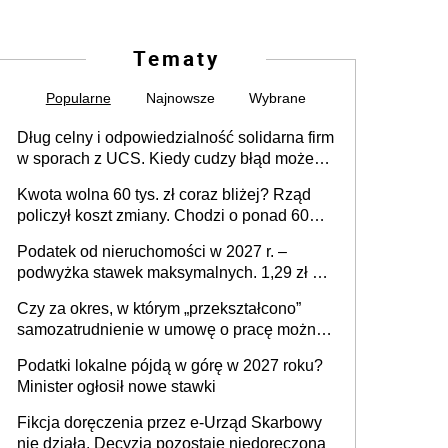
Tematy
Popularne
Najnowsze
Wybrane
Dług celny i odpowiedzialność solidarna firm
w sporach z UCS. Kiedy cudzy błąd może
stać się Twoim problemem
Kwota wolna 60 tys. zł coraz bliżej? Rząd
policzył koszt zmiany. Chodzi o ponad 60
mld zł
Podatek od nieruchomości w 2027 r. –
podwyżka stawek maksymalnych. 1,29 zł za
1 m2 mieszkania, 36,49 zł za 1 m2
Czy za okres, w którym „przekształcono”
budynków i lokali związanych z
samozatrudnienie w umowę o pracę można
prowadzeniem działalności gospodarczej
wystawić faktury korygujące? Rozwiązanie
Podatki lokalne pójdą w górę w 2027 roku?
umowy cywilnoprawnej jedynym
Minister ogłosił nowe stawki
racjonalnym wyjściem
Fikcja doręczenia przez e-Urząd Skarbowy
nie działa. Decyzja pozostaje niedoręczona