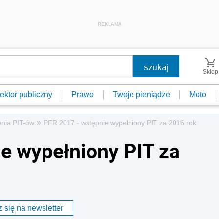
REKLAMA
Sklep
ektor publiczny
Prawo
Twoje pieniądze
Moto
»
enia PIT-ów
PFR 2017 - wstępnie wypełniony PIT za 2016 rok
e wypełniony PIT za
 się na newsletter