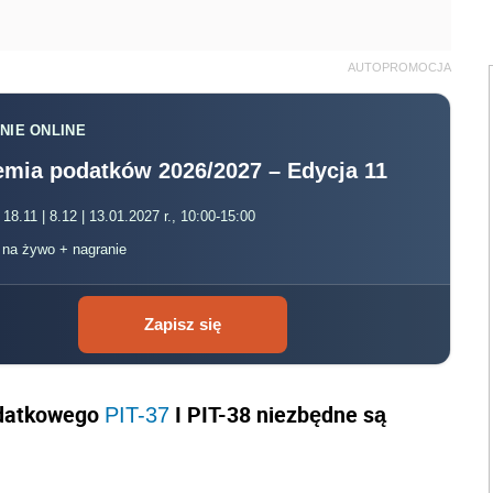
AUTOPROMOCJA
NIE ONLINE
mia podatków 2026/2027 – Edycja 11
 18.11 | 8.12 | 13.01.2027 r., 10:00-15:00
, na żywo + nagranie
Zapisz się
odatkowego
I PIT-38 niezbędne są
PIT-37