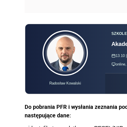
SZKOLE
Akade
13.10 |
online
Radosław Kowalski
Do pobrania PFR i wysłania zeznania p
następujące dane: