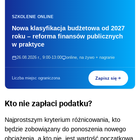
SZKOLENIE ONLINE
Nowa klasyfikacja budżetowa od 2027
roku – reforma finansów publicznych
w praktyce
26.08.2026 r., 9:00-13:00
online, na żywo + nagranie
Liczba miejsc ograniczona
Zapisz się
Kto nie zapłaci podatku?
Najprostszym kryterium różnicowania, kto
będzie zobowiązany do ponoszenia nowego
obciążenia, a kto nie, jest wartość początkowa