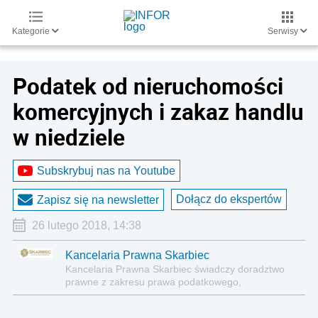
Kategorie
Serwisy
Podatek od nieruchomości
komercyjnych i zakaz handlu
w niedziele
Subskrybuj nas na Youtube
Dołącz do ekspertów
Zapisz się na newsletter
26 lutego 2018, 14:38
Kancelaria Prawna Skarbiec
Kancelaria Prawna Skarbiec świadczy doradztwo
prawne z zakresu prawa podatkowego,
gospodarczego, cywilnego i karnego.