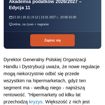
Akademia podatków 2026/2027 –
Edycja 11
13.10 | 18.11 | 8.12 | 13.01.2027 r., 10:00-15:00
online, na żywo + nagranie
Zapisz się
Dyrektor Generalny Polskiej Organizacji
Handlu i Dystrybucji uważa, że nowe regulacje
mogą niekorzystnie odbić się przede
wszystkim na hipermarketach, gdyż ten
segment ma - według niego - najniższą
rentowość. "Hipermarkety od kilku lat
przechodzą
kryzys
. Większość z nich jest