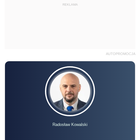
REKLAMA
AUTOPROMOCJA
Radosław Kowalski