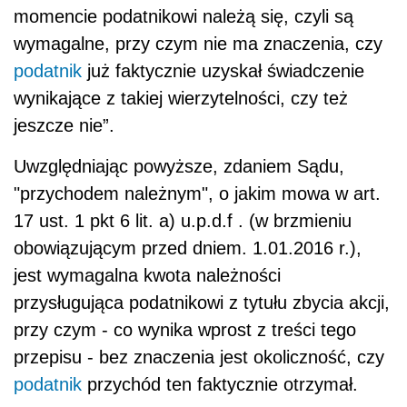
obowiązującym przed dniem. 1.01.2016 r.),
jest wymagalna kwota należności
przysługująca podatnikowi z tytułu zbycia akcji,
przy czym - co wynika wprost z treści tego
przepisu - bez znaczenia jest okoliczność, czy
podatnik
przychód ten faktycznie otrzymał.
Oznacza to, że przychód powstaje, wówczas
gdy
podatnik
może się domagać, aby
stanowiąca go kwota została mu wypłacona,
czyli data dokonania zapłaty zawarta w
umowie.
Skarżący zawierając umowę miał
prawo
oczekiwać, że druga strona spełni swoje
świadczenie w umówionych terminach, ale