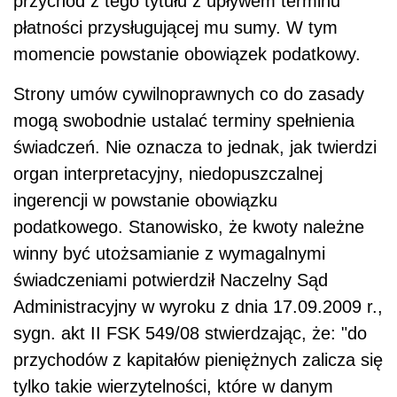
winny być utożsamianie z wymagalnymi
świadczeniami potwierdził Naczelny Sąd
Administracyjny w wyroku z dnia 17.09.2009 r.,
sygn. akt II FSK 549/08 stwierdzając, że: "do
przychodów z kapitałów pieniężnych zalicza się
tylko takie wierzytelności, które w danym
momencie podatnikowi należą się, czyli są
wymagalne, przy czym nie ma znaczenia, czy
podatnik
już faktycznie uzyskał świadczenie
wynikające z takiej wierzytelności, czy też
jeszcze nie”.
Uwzględniając powyższe, zdaniem Sądu,
"przychodem należnym", o jakim mowa w art.
17 ust. 1 pkt 6 lit. a) u.p.d.f . (w brzmieniu