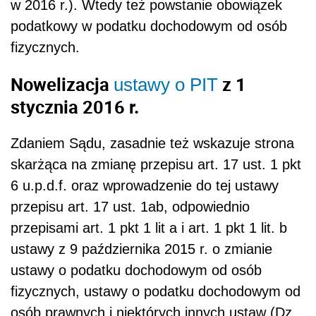
przepisu art. 17 ust. 1ab, odpowiednio
przepisami art. 1 pkt 1 lit a i art. 1 pkt 1 lit. b
ustawy z 9 października 2015 r. o zmianie
ustawy o podatku dochodowym od osób
fizycznych, ustawy o podatku dochodowym od
osób prawnych i niektórych innych ustaw (Dz.
U. z 2015 r. poz. 1932). Na skutek
wprowadzonych zmian, które weszły w życie
od 1 stycznia 2016 r., a zatem nie mają
zastosowania w niniejszej sprawie, za
przychód z kapitałów pieniężnych uważa się
przychody z odpłatnego zbycia udziałów (akcji)
oraz papierów wartościowych (art. 17 ust. 1
pkt 6 lit. a u.p.d.f. w nowym brzmieniu).
Przychód ten powstaje w momencie