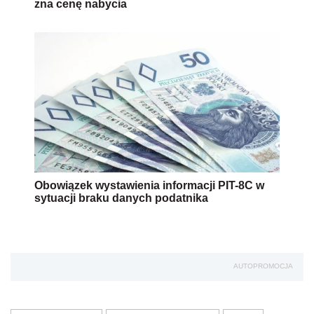
sytuacji braku danych podatnika
AUTOPROMOCJA
PIT - przychody
dochody kapitałowe
akcje
Wersja do druku
Napisz do nas
Zapisz się na newsletter
Udostępnij