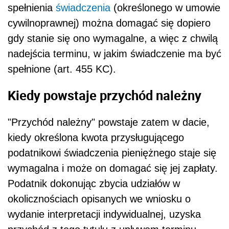
podatnikowi świadczenia pieniężnego staje się
wymagalna i może on domagać się jej zapłaty.
Podatnik dokonując zbycia udziałów w
okolicznościach opisanych we wniosku o
wydanie interpretacji indywidualnej, uzyska
przychód z tego tytułu z upływem terminu
płatności przysługującej mu sumy. W tym
momencie powstanie obowiązek podatkowy.
Strony umów cywilnoprawnych co do zasady
mogą swobodnie ustalać terminy spełnienia
świadczeń. Nie oznacza to jednak, jak twierdzi
organ interpretacyjny, niedopuszczalnej
ingerencji w powstanie obowiązku
podatkowego. Stanowisko, że kwoty należne