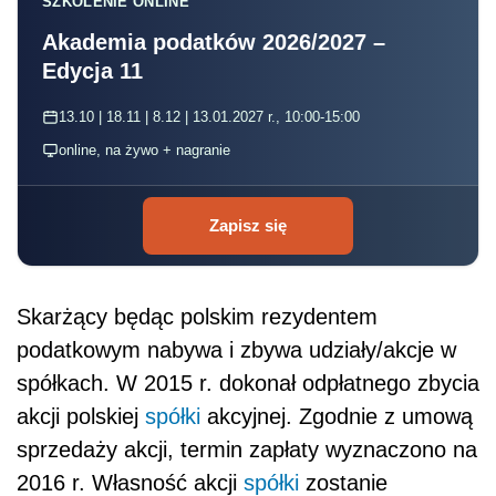
Skarżący będąc polskim rezydentem
podatkowym nabywa i zbywa udziały/akcje w
spółkach. W 2015 r. dokonał odpłatnego zbycia
akcji polskiej
spółki
akcyjnej. Zgodnie z umową
sprzedaży akcji, termin zapłaty wyznaczono na
2016 r. Własność akcji
spółki
zostanie
przeniesiona na nabywcę w momencie
zawarcia umowy. W 2015 r. nie doszło do
zapłaty ceny ani w części, ani w całości.
Czy w rozumieniu przepisów ustawy o podatku
dochodowym od osób fizycznych przychód po
stronie Skarżącego z tytułu odpłatnego zbycia
akacji sprzedanych w 2015 r., co do których
zapłata ceny sprzedaży zgodnie z zawartą