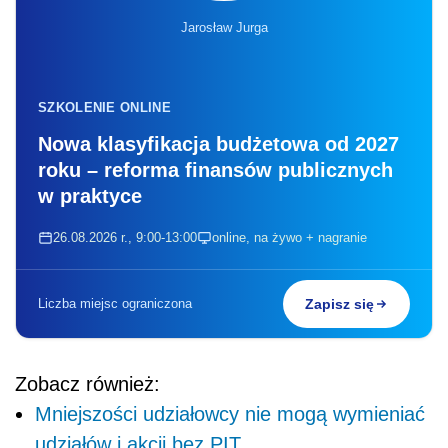
Liczba miejsc ograniczona
Zapisz się
Zobacz również:
Mniejszości udziałowcy nie mogą wymieniać
udziałów i akcji bez PIT
Unicestwienie udziałów (akcji) - skutki
podatkowe
Akcje otrzymane przez menedżerów w
programie motywacyjnym – skutki
podatkowe
Jak interpretować pojęcie
„przychody należne”