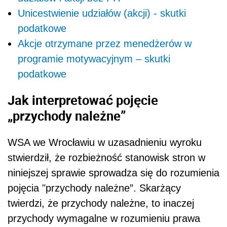
WSA we Wrocławiu w uzasadnieniu wyroku
stwierdził, że rozbieżność stanowisk stron w
niniejszej sprawie sprowadza się do rozumienia
pojęcia "przychody należne”. Skarżący
twierdzi, że przychody należne, to inaczej
przychody wymagalne w rozumieniu prawa
cywilnego. Natomiast według Dyrektora Izby
Skarbowej są to przychody przysługujące
podatnikowi, bez względu na datę ich
wymagalności, a zatem również bez względu
na umowne terminy płatności należności.
To sporne pojęcie ma istotne znaczenie dla
określenia momentu powstania przychodu z
tytułu zbycia udziałów/akcji, a zatem ma wpływ
także na moment powstania obowiązku