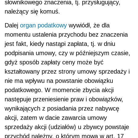
podatkowego. W momencie zbycia akcji
następuje przeniesienie praw i obowiązków,
wynikających z posiadania przez nabywcę
akcji, zatem w dacie zawarcia umowy
sprzedaży akcji (udziałów) u zbywcy powstaje
przychód należny, o którym mowa w art. 17
ust. 1 pkt 6 lit.a u.p.d.f. Dlatego w opisanym
stanie faktycznym przychód po stronie
Zainteresowanego powstanie w dniu
przeniesienia prawa własności zbywanych akcji
na nabywcę (data zawarcie umowy
sprzedaży), bez względu na to kiedy nastąpi
płatność, czyli w roku 2015, a nie w roku 2016.
AUTOPROMOCJA