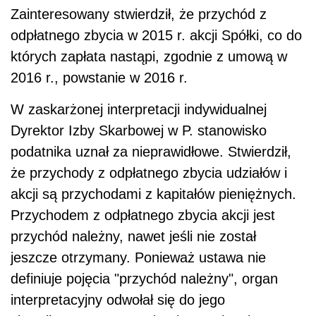
akcji są przychodami z kapitałów pieniężnych.
Przychodem z odpłatnego zbycia akcji jest
przychód należny, nawet jeśli nie został
jeszcze otrzymany. Ponieważ ustawa nie
definiuje pojęcia "przychód należny", organ
interpretacyjny odwołał się do jego
słownikowego znaczenia, tj. przysługujący,
należący się komuś.
Dalej
organ podatkowy
wywiódł, że dla
momentu ustalenia przychodu bez znaczenia
jest fakt, kiedy nastąpi zapłata, tj. w dniu
podpisania umowy, czy w późniejszym czasie,
gdyż sposób zapłaty ceny może być
kształtowany przez strony umowy sprzedaży i
nie ma wpływu na powstanie obowiązku