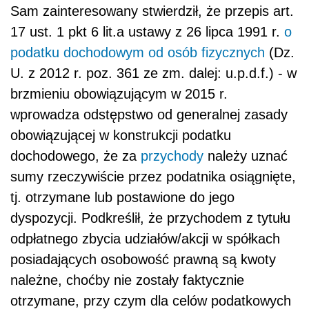
tj. otrzymane lub postawione do jego
dyspozycji. Podkreślił, że przychodem z tytułu
odpłatnego zbycia udziałów/akcji w spółkach
posiadających osobowość prawną są kwoty
należne, choćby nie zostały faktycznie
otrzymane, przy czym dla celów podatkowych
nie jest w świetle wspomnianego przepisu
istotne czy osoba fizyczna otrzymała zapłatę
za sprzedaż określonych udziałów, czy też
takiej należności nie otrzymała, a także i to,
kiedy ją ewentualnie otrzyma.
Dalszy ciąg materiału pod wideo