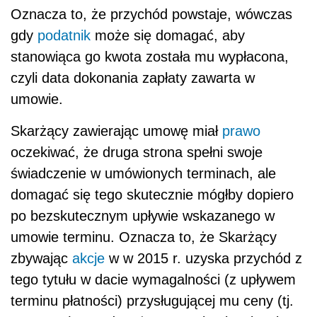
domagać się tego skutecznie mógłby dopiero
po bezskutecznym upływie wskazanego w
umowie terminu. Oznacza to, że Skarżący
zbywając
akcje
w w 2015 r. uzyska przychód z
tego tytułu w dacie wymagalności (z upływem
terminu płatności) przysługującej mu ceny (tj.
w 2016 r.). Wtedy też powstanie obowiązek
podatkowy w podatku dochodowym od osób
fizycznych.
Nowelizacja
z 1
ustawy o PIT
stycznia 2016 r.
Zdaniem Sądu, zasadnie też wskazuje strona
skarżąca na zmianę przepisu art. 17 ust. 1 pkt
6 u.p.d.f. oraz wprowadzenie do tej ustawy