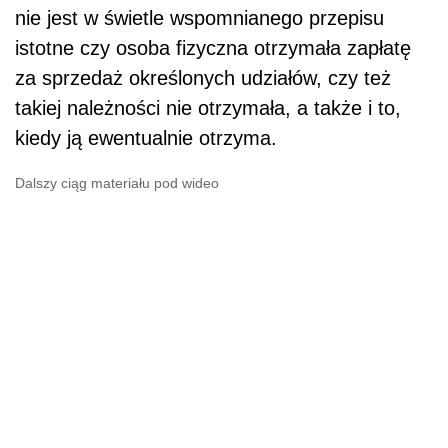
Zainteresowany stwierdził, że przychód z
odpłatnego zbycia w 2015 r. akcji Spółki, co do
których zapłata nastąpi, zgodnie z umową w
2016 r., powstanie w 2016 r.
W zaskarżonej interpretacji indywidualnej
Dyrektor Izby Skarbowej w P. stanowisko
podatnika uznał za nieprawidłowe. Stwierdził,
że przychody z odpłatnego zbycia udziałów i