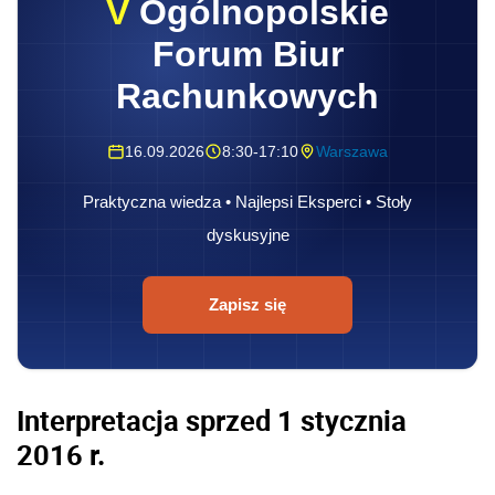
Zapisz się
Interpretacja sprzed 1 stycznia
2016 r.
Sam zainteresowany stwierdził, że przepis art.
17 ust. 1 pkt 6 lit.a ustawy z 26 lipca 1991 r.
o
podatku dochodowym od osób fizycznych
(Dz.
U. z 2012 r. poz. 361 ze zm. dalej: u.p.d.f.) - w
brzmieniu obowiązującym w 2015 r.
wprowadza odstępstwo od generalnej zasady
obowiązującej w konstrukcji podatku
dochodowego, że za
przychody
należy uznać
sumy rzeczywiście przez podatnika osiągnięte,