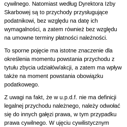
podatkowego.
Z uwagi na fakt, że w u.p.d.f. nie ma definicji
legalnej przychodu należnego, należy odwołać
się do innych gałęzi prawa, w tym przypadku
prawa cywilnego. W ujęciu cywilistycznym
spełnienia
świadczenia
(określonego w umowie
cywilnoprawnej) można domagać się dopiero
gdy stanie się ono wymagalne, a więc z chwilą
nadejścia terminu, w jakim świadczenie ma być
spełnione (art. 455 KC).
Kiedy powstaje przychód należny
"Przychód należny" powstaje zatem w dacie,
kiedy określona kwota przysługującego