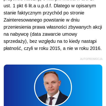
Jarosław Jurga
SZKOLENIE ONLINE
Nowa klasyfikacja budżetowa od 2027
roku – reforma finansów publicznych
w praktyce
26.08.2026 r., 9:00-13:00
online, na żywo + nagranie