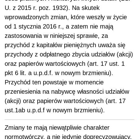
przeniesienia na nabywcę własności udziałów
(akcji) oraz papierów wartościowych (art. 17
ust.1ab u.p.d.f w nowym brzmieniu).
Zmiany te mają niewątpliwie charakter
normotwórczy, a nie jedynie doprecyzowujący.
Wprowadzając te zmiany ustawodawca
zdecydował, że od dnia 1 stycznia 2016 r.
przychód z odpłatnego zbycia m in. akcji
powstaje w momencie przeniesienia własności
akcji na nabywcę, a nie jak było przed 1
stycznia 2016 r., że przychodem z odpłatnego
zbycia m in. akcji jest przychód należnych
choćby nie został otrzymany.