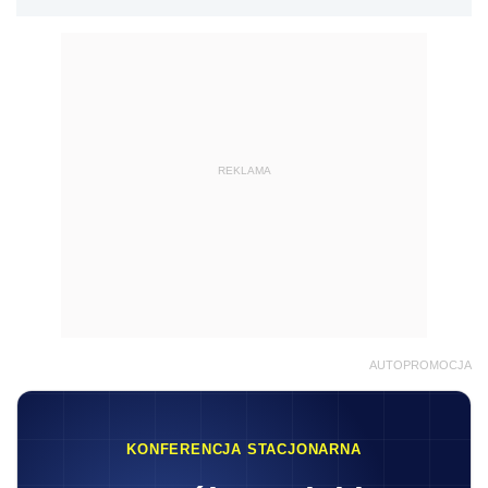
AUTOPROMOCJA
KONFERENCJA STACJONARNA
V
Ogólnopolskie
Forum Biur
Rachunkowych
16.09.2026
8:30-17:10
Warszawa
Praktyczna wiedza • Najlepsi Eksperci • Stoły
dyskusyjne