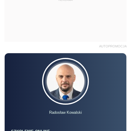
Radosław Kowalski
SZKOLENIE ONLINE
Akademia podatków 2026/2027 –
Edycja 11
13.10 | 18.11 | 8.12 | 13.01.2027 r., 10:00-15:00
online, na żywo + nagranie
Zapisz się