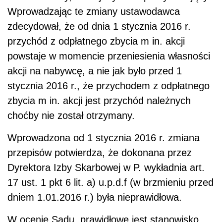
Wprowadzona od 1 stycznia 2016 r. zmiana
przepisów potwierdza, że dokonana przez
Dyrektora Izby Skarbowej w P. wykładnia art.
17 ust. 1 pkt 6 lit. a) u.p.d.f (w brzmieniu przed
dniem 1.01.2016 r.) była nieprawidłowa.
W ocenie Sądu, prawidłowe jest stanowisko
Skarżącego przedstawione we wniosku o
interpretację indywidualną, które łączy
"przychód należny" w rozumieniu art. 17 ust. 1
pkt 6 lit. a) u.p.d.f. z wymagalnością
wierzytelności, z której przychód ten wynika.
Mając na uwadze powyższe, Sąd uchylił
zaskarżoną interpretację indywidualną.
Opracowała Iga Kucharska