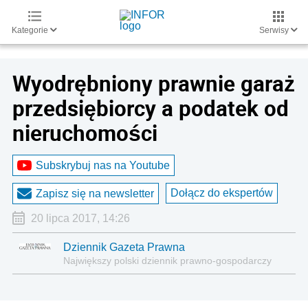
Kategorie
Serwisy
Wyodrębniony prawnie garaż
przedsiębiorcy a podatek od
nieruchomości
Subskrybuj nas na Youtube
Dołącz do ekspertów
Zapisz się na newsletter
20 lipca 2017, 14:26
Dziennik Gazeta Prawna
Największy polski dziennik prawno-gospodarczy