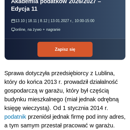
Akademia podatków 2026/2027 –
Edycja 11
13.10 | 18.11 | 8.12 | 13.01.2027 r., 10:00-15:00
online, na żywo + nagranie
Zapisz się
Sprawa dotyczyła przedsiębiorcy z Lublina,
który do końca 2013 r. prowadził działalność
gospodarczą w garażu, który był częścią
budynku mieszkalnego (miał jednak odrębną
księgę wieczystą). Od 1 stycznia 2014 r.
podatnik
przeniósł jednak firmę pod inny adres,
a tym samym przestał pracować w garażu.