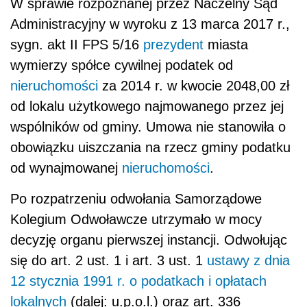
W sprawie rozpoznanej przez Naczelny Sąd
Administracyjny w wyroku z 13 marca 2017 r.,
sygn. akt II FPS 5/16
prezydent
miasta
wymierzy spółce cywilnej podatek od
nieruchomości
za 2014 r. w kwocie 2048,00 zł
od lokalu użytkowego najmowanego przez jej
wspólników od gminy. Umowa nie stanowiła o
obowiązku uiszczania na rzecz gminy podatku
od wynajmowanej
nieruchomości
.
Po rozpatrzeniu odwołania Samorządowe
Kolegium Odwoławcze utrzymało w mocy
decyzję organu pierwszej instancji. Odwołując
się do art. 2 ust. 1 i art. 3 ust. 1
ustawy z dnia
12 stycznia 1991 r. o podatkach i opłatach
lokalnych
(dalej: u.p.o.l.) oraz art. 336