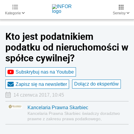
Kategorie
Serwisy
Kto jest podatnikiem
podatku od nieruchomości w
spółce cywilnej?
Subskrybuj nas na Youtube
Dołącz do ekspertów
Zapisz się na newsletter
14 czerwca 2017, 10:45
Kancelaria Prawna Skarbiec
Kancelaria Prawna Skarbiec świadczy doradztwo
prawne z zakresu prawa podatkowego,
gospodarczego, cywilnego i karnego.