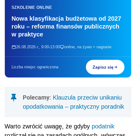
SZKOLENIE ONLINE
Nowa klasyfikacja budżetowa od 2027
roku – reforma finansów publicznych
w praktyce
26.08.2026 r., 9:00-13:00
online, na żywo + nagranie
Liczba miejsc ograniczona
Zapisz się
Polecamy:
Klauzula przeciw unikaniu
opodatkowania – praktyczny poradnik
Warto zwrócić uwagę, że gdyby
podatnik
rozliczał się na zasadach ogólnych, wówczas