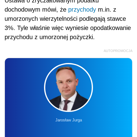
Ustawa o zryczałtowanym podatku
dochodowym mówi, że
przychody
m.in. z
umorzonych wierzytelności podlegają stawce
3%. Tyle właśnie więc wyniesie opodatkowanie
przychodu z umorzonej pożyczki.
AUTOPROMOCJA
Jarosław Jurga