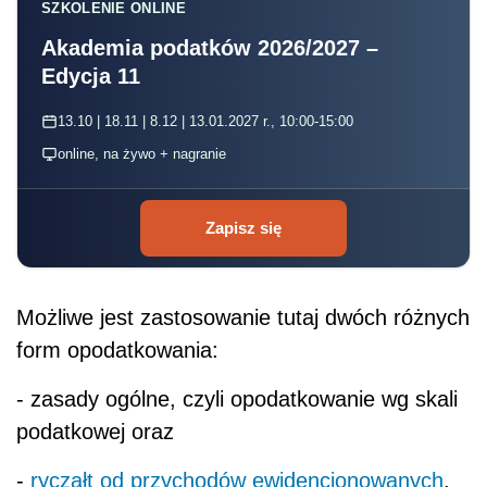
SZKOLENIE ONLINE
Akademia podatków 2026/2027 –
Edycja 11
13.10 | 18.11 | 8.12 | 13.01.2027 r., 10:00-15:00
online, na żywo + nagranie
Zapisz się
Możliwe jest zastosowanie tutaj dwóch różnych
form opodatkowania:
- zasady ogólne, czyli opodatkowanie wg skali
podatkowej oraz
-
ryczałt od przychodów ewidencjonowanych
.