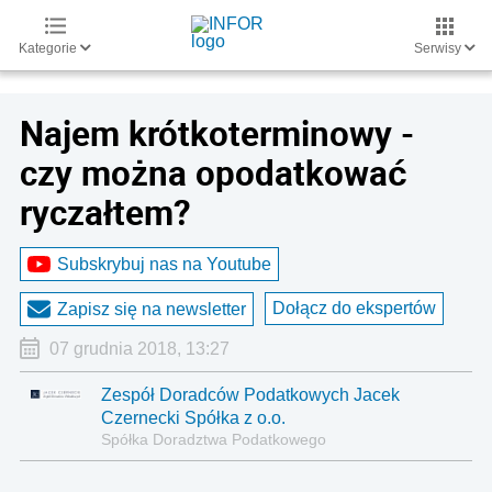
Kategorie
Serwisy
Najem krótkoterminowy -
czy można opodatkować
ryczałtem?
Subskrybuj nas na Youtube
Dołącz do ekspertów
Zapisz się na newsletter
07 grudnia 2018, 13:27
Zespół Doradców Podatkowych Jacek
Czernecki Spółka z o.o.
Spółka Doradztwa Podatkowego