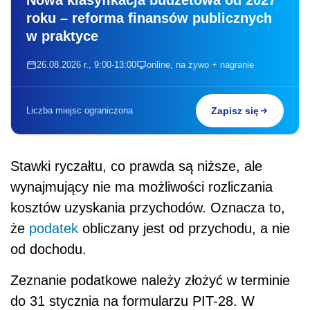
roku – reforma finansów publicznych
w praktyce
26.08.2026 r., 9:00-13:00
online, na żywo + nagranie
Liczba miejsc ograniczona
Zapisz się
Stawki ryczałtu, co prawda są niższe, ale
wynajmujący nie ma możliwości rozliczania
kosztów uzyskania przychodów. Oznacza to,
że
podatek
obliczany jest od przychodu, a nie
od dochodu.
Zeznanie podatkowe należy złożyć w terminie
do 31 stycznia na formularzu PIT-28. W