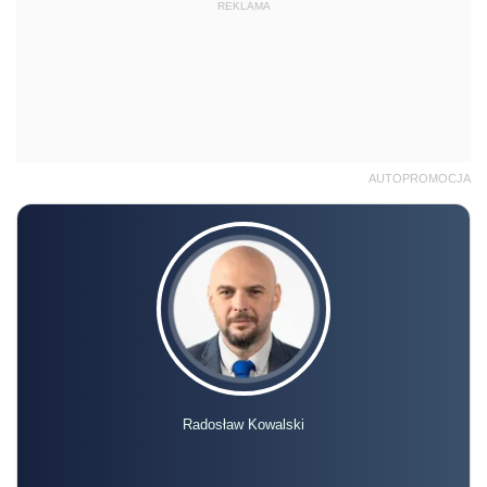
REKLAMA
AUTOPROMOCJA
Radosław Kowalski