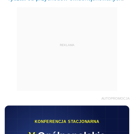
REKLAMA
AUTOPROMOCJA
KONFERENCJA STACJONARNA