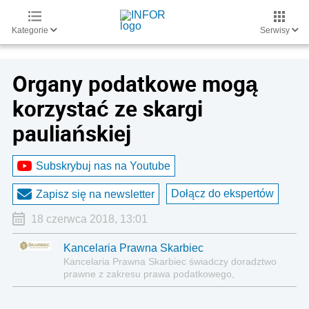
Kategorie
Serwisy
Organy podatkowe mogą
korzystać ze skargi
pauliańskiej
Subskrybuj nas na Youtube
Dołącz do ekspertów
Zapisz się na newsletter
18 czerwca 2018, 13:01
Kancelaria Prawna Skarbiec
Kancelaria Prawna Skarbiec świadczy doradztwo
prawne z zakresu prawa podatkowego,
gospodarczego, cywilnego i karnego.