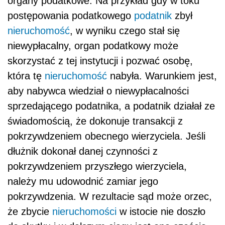
organy podatkowe. Na przykład gdy w toku
postępowania podatkowego
podatnik
zbył
nieruchomość
, w wyniku czego stał się
niewypłacalny, organ podatkowy może
skorzystać z tej instytucji i pozwać osobę,
która tę
nieruchomość
nabyła. Warunkiem jest,
aby nabywca wiedział o niewypłacalności
sprzedającego podatnika, a podatnik działał ze
świadomością, że dokonuje transakcji z
pokrzywdzeniem obecnego wierzyciela. Jeśli
dłużnik dokonał danej czynności z
pokrzywdzeniem przyszłego wierzyciela,
należy mu udowodnić zamiar jego
pokrzywdzenia. W rezultacie sąd może orzec,
że zbycie
nieruchomości
w istocie nie doszło