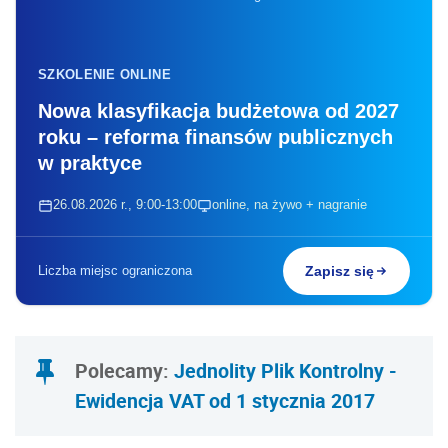
SZKOLENIE ONLINE
Nowa klasyfikacja budżetowa od 2027
roku – reforma finansów publicznych
w praktyce
26.08.2026 r., 9:00-13:00
online, na żywo + nagranie
Liczba miejsc ograniczona
Zapisz się
Polecamy:
Jednolity Plik Kontrolny -
Ewidencja VAT od 1 stycznia 2017