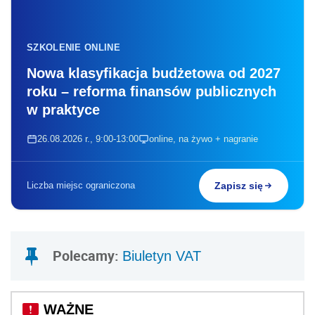
SZKOLENIE ONLINE
Nowa klasyfikacja budżetowa od 2027
roku – reforma finansów publicznych
w praktyce
26.08.2026 r., 9:00-13:00
online, na żywo + nagranie
Liczba miejsc ograniczona
Zapisz się
Polecamy:
Biuletyn VAT