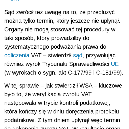
Sąd zwrócił też uwagę na to, że przedłużyć
można tylko termin, który jeszcze nie upłynął.
Organy nie mogą stosować tej procedury w
taki sposób, który prowadziłby do
systematycznego podważania prawa do
odliczenia
VAT – stwierdził
sąd
, przywołując
również wyrok Trybunału Sprawiedliwości
UE
(w wyrokach o sygn. akt C-177/99 i C-181/99).
W tej sprawie – jak stwierdził WSA – kluczowe
było to, że weryfikacja zwrotu VAT
następowała w trybie kontroli podatkowej,
która kończy się w dniu doręczenia protokołu
podatnikowi. Z tym dniem upłynął więc termin
do dokonania zwrotu VAT. W rezultacie organ