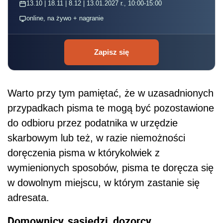
13.10 | 18.11 | 8.12 | 13.01.2027 r., 10:00-15:00
online, na żywo + nagranie
Zapisz się
Warto przy tym pamiętać, że w uzasadnionych
przypadkach pisma te mogą być pozostawione
do odbioru przez podatnika w urzędzie
skarbowym lub też, w razie niemożności
doręczenia pisma w którykolwiek z
wymienionych sposobów, pisma te doręcza się
w dowolnym miejscu, w którym zastanie się
adresata.
Domownicy, sąsiedzi, dozorcy