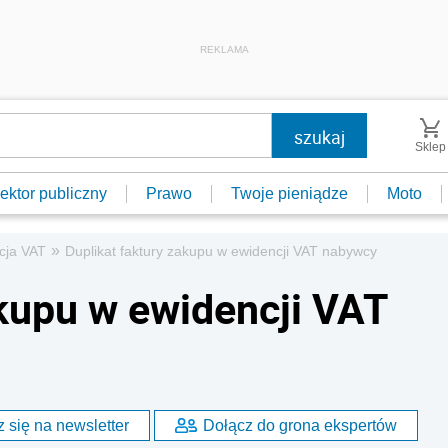
REKLAMA
Sklep
ektor publiczny
Prawo
Twoje pieniądze
Moto
»
cja VAT
Duplikat faktury zakupu w ewidencji VAT nabywcy
akupu w ewidencji VAT
 się na newsletter
Dołącz do grona ekspertów