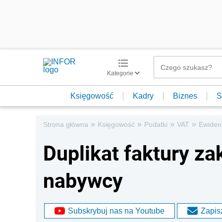
Kategorie
Księgowość
Kadry
Biznes
S
»
»
»
»
Strona główna
Księgowość
Podatki
VAT
Ewiden
Duplikat faktury z
nabywcy
Subskrybuj nas na Youtube
Zapisz