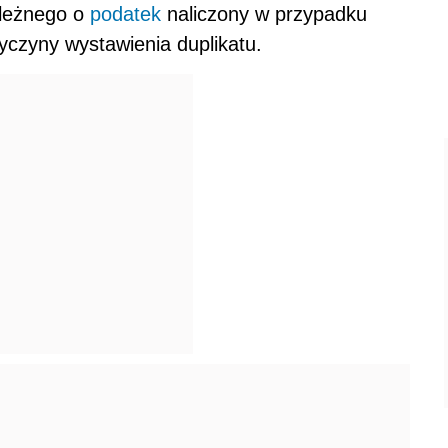
ależnego o
podatek
naliczony w przypadku
zyczyny wystawienia duplikatu.
AUTOPROMOCJA
NIE ONLINE