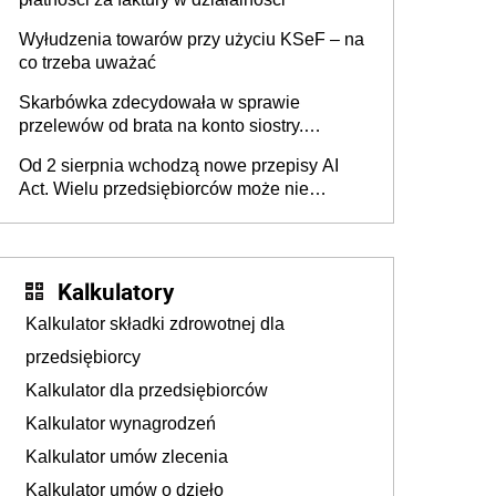
Wyłudzenia towarów przy użyciu KSeF – na
co trzeba uważać
Skarbówka zdecydowała w sprawie
przelewów od brata na konto siostry.
Pieniądze z emerytury mamy wyglądały jak
Od 2 sierpnia wchodzą nowe przepisy AI
darowizna, ale podatku jednak nie będzie
Act. Wielu przedsiębiorców może nie
wiedzieć, że dotyczą także ich
Kalkulatory
Kalkulator składki zdrowotnej dla
przedsiębiorcy
Kalkulator dla przedsiębiorców
Kalkulator wynagrodzeń
Kalkulator umów zlecenia
Kalkulator umów o dzieło