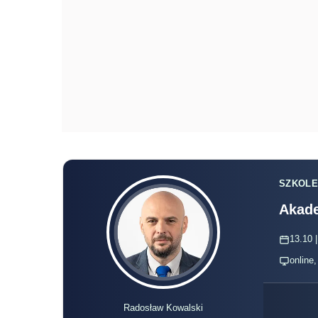
Akade
13.10 |
online
Radosław Kowalski
Polecamy:
Najnowsze zmiany w V
Polecamy:
Praktyczny przewodni