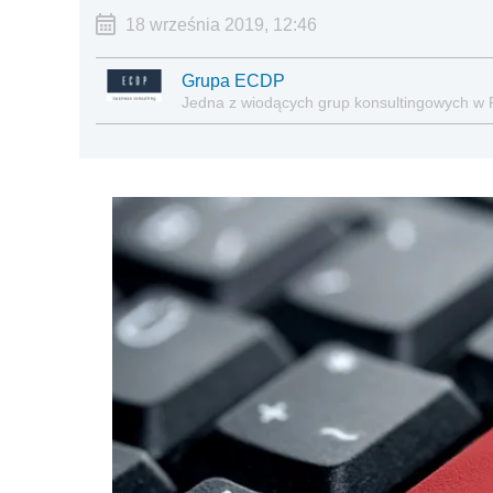
18 września 2019, 12:46
Grupa ECDP
Jedna z wiodących grup konsultingowych w 