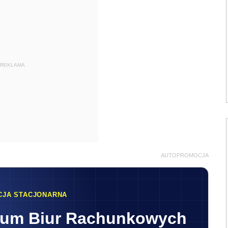
AUTOPROMOCJA
CJA STACJONARNA
rum Biur Rachunkowych
8:30-17:10
Warszawa
epsi Eksperci • Stoły dyskusyjne
apisz się
Finansów do Jednolitego Pliku Kontrolnego