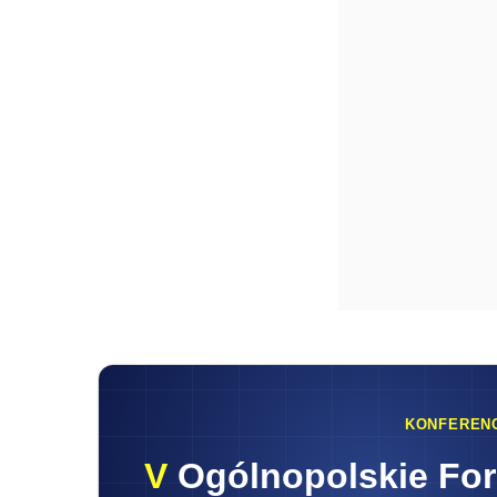
KONFEREN
V
Ogólnopolskie Fo
16.09.2026
Praktyczna wiedza • Najl
Z
Jak wskazano w wyjaśnieniach Ministra 