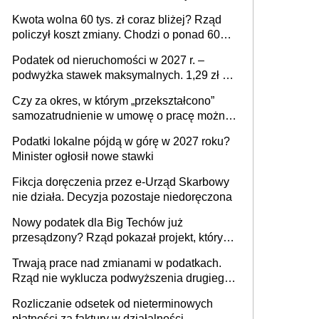
stać się Twoim problemem
Kwota wolna 60 tys. zł coraz bliżej? Rząd
policzył koszt zmiany. Chodzi o ponad 60
mld zł
Podatek od nieruchomości w 2027 r. –
podwyżka stawek maksymalnych. 1,29 zł za
1 m2 mieszkania, 36,49 zł za 1 m2
Czy za okres, w którym „przekształcono”
budynków i lokali związanych z
samozatrudnienie w umowę o pracę można
prowadzeniem działalności gospodarczej
wystawić faktury korygujące? Rozwiązanie
Podatki lokalne pójdą w górę w 2027 roku?
umowy cywilnoprawnej jedynym
Minister ogłosił nowe stawki
racjonalnym wyjściem
Fikcja doręczenia przez e-Urząd Skarbowy
nie działa. Decyzja pozostaje niedoręczona
Nowy podatek dla Big Techów już
przesądzony? Rząd pokazał projekt, który
może zmienić zasady gry w Polsce
Trwają prace nad zmianami w podatkach.
Rząd nie wyklucza podwyższenia drugiego
progu PIT
Rozliczanie odsetek od nieterminowych
płatności za faktury w działalności