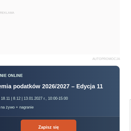
mia podatków 2026/2027 – Edycja 11
 18.11 | 8.12 | 13.01.2027 r., 10:00-15:00
, na żywo + nagranie
Zapisz się
AT. Sprawdź!
k po zmianach w VAT. Sprawdź!