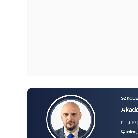
SZKOLE
Akade
13.10 |
online