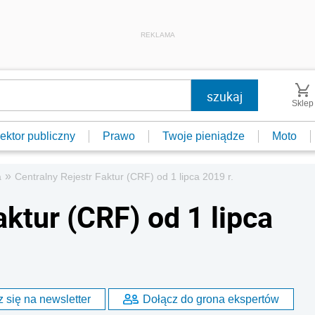
REKLAMA
Sklep
ektor publiczny
Prawo
Twoje pieniądze
Moto
»
a
Centralny Rejestr Faktur (CRF) od 1 lipca 2019 r.
aktur (CRF) od 1 lipca
 się na newsletter
Dołącz do grona ekspertów