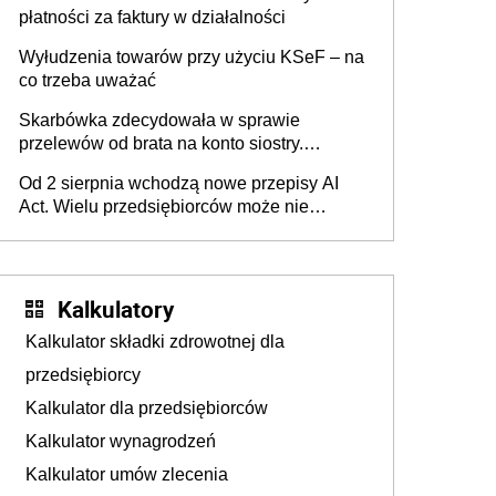
płatności za faktury w działalności
Wyłudzenia towarów przy użyciu KSeF – na
co trzeba uważać
Skarbówka zdecydowała w sprawie
przelewów od brata na konto siostry.
Pieniądze z emerytury mamy wyglądały jak
Od 2 sierpnia wchodzą nowe przepisy AI
darowizna, ale podatku jednak nie będzie
Act. Wielu przedsiębiorców może nie
wiedzieć, że dotyczą także ich
Kalkulatory
Kalkulator składki zdrowotnej dla
przedsiębiorcy
Kalkulator dla przedsiębiorców
Kalkulator wynagrodzeń
Kalkulator umów zlecenia