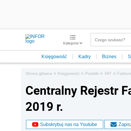
Kategorie
Księgowość
Kadry
Biznes
S
»
»
»
»
Strona główna
Księgowość
Podatki
VAT
Faktur
Centralny Rejestr F
2019 r.
Subskrybuj nas na Youtube
Zapisz