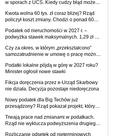
w sporach z UCS. Kiedy cudzy błąd może
stać się Twoim problemem
Kwota wolna 60 tys. zł coraz bliżej? Rząd
policzył koszt zmiany. Chodzi o ponad 60
mld zł
Podatek od nieruchomości w 2027 r. –
podwyżka stawek maksymalnych. 1,29 zł za
1 m2 mieszkania, 36,49 zł za 1 m2
Czy za okres, w którym „przekształcono”
budynków i lokali związanych z
samozatrudnienie w umowę o pracę można
prowadzeniem działalności gospodarczej
wystawić faktury korygujące? Rozwiązanie
Podatki lokalne pójdą w górę w 2027 roku?
umowy cywilnoprawnej jedynym
Minister ogłosił nowe stawki
racjonalnym wyjściem
Fikcja doręczenia przez e-Urząd Skarbowy
nie działa. Decyzja pozostaje niedoręczona
Nowy podatek dla Big Techów już
przesądzony? Rząd pokazał projekt, który
może zmienić zasady gry w Polsce
Trwają prace nad zmianami w podatkach.
Rząd nie wyklucza podwyższenia drugiego
progu PIT
Rozliczanie odsetek od nieterminowych