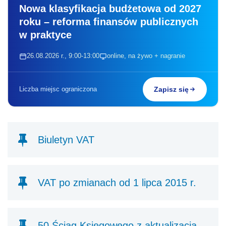
Nowa klasyfikacja budżetowa od 2027
roku – reforma finansów publicznych
w praktyce
26.08.2026 r., 9:00-13:00
online, na żywo + nagranie
Liczba miejsc ograniczona
Zapisz się
Biuletyn VAT
VAT po zmianach od 1 lipca 2015 r.
50 Ściąg Księgowego z aktualizacją