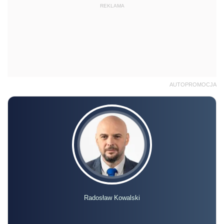
REKLAMA
AUTOPROMOCJA
Radosław Kowalski