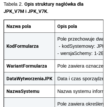
Opis struktury
nagłówka dla
Tabela 2.
JPK_V7M i JPK_V7K.
Nazwa pola
Opis pola
Pole przechowuje dwa 
KodFormularza
- kodSystemowy: JPK_V7
- wersjaSchemy: 1-2E.
WariantFormularza
Pole zawiera oznaczen
DataWytworzeniaJPK
Data i czas sporządz
NazwaSystemu
Nazwa systemu informa
Pole zawiera określenie