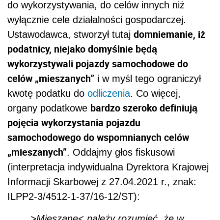
do wykorzystywania, do celów innych niż
wyłącznie cele działalności gospodarczej.
domniemanie, iż
Ustawodawca, stworzył tutaj
podatnicy, niejako domyślnie będą
wykorzystywali pojazdy samochodowe do
celów „mieszanych”
i w myśl tego ograniczył
kwotę podatku do
odliczenia
. Co więcej,
bardzo szeroko definiują
organy podatkowe
pojęcia wykorzystania pojazdu
samochodowego do wspomnianych celów
„mieszanych”
. Oddajmy głos fiskusowi
(interpretacja indywidualna Dyrektora Krajowej
Informacji Skarbowej z 27.04.2021 r., znak:
ILPP2-3/4512-1-37/16-12/ST):
„>Mieszane< należy rozumieć, że w