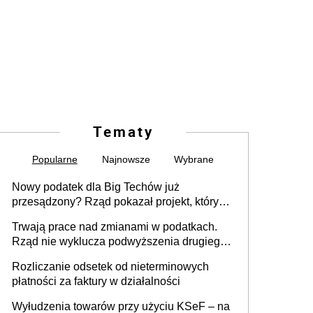
Tematy
Popularne
Najnowsze
Wybrane
Nowy podatek dla Big Techów już
przesądzony? Rząd pokazał projekt, który
może zmienić zasady gry w Polsce
Trwają prace nad zmianami w podatkach.
Rząd nie wyklucza podwyższenia drugiego
progu PIT
Rozliczanie odsetek od nieterminowych
płatności za faktury w działalności
Wyłudzenia towarów przy użyciu KSeF – na