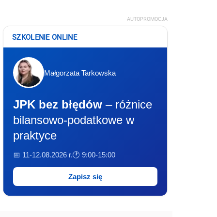
AUTOPROMOCJA
SZKOLENIE ONLINE
Małgorzata Tarkowska
JPK bez błędów
– różnice
bilansowo-podatkowe w
praktyce
📅 11-12.08.2026 r.
🕐 9:00-15:00
Zapisz się