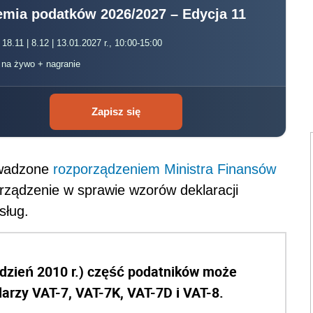
mia podatków 2026/2027 – Edycja 11
 18.11 | 8.12 | 13.01.2027 r., 10:00-15:00
, na żywo + nagranie
Zapisz się
owadzone
rozporządzeniem Ministra Finansów
rządzenie w sprawie wzorów deklaracji
sług.
rudzień 2010 r.) część podatników może
rzy VAT-7, VAT-7K, VAT-7D i VAT-8.