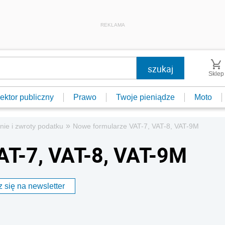
REKLAMA
Sklep
ektor publiczny
Prawo
Twoje pieniądze
Moto
»
nie i zwroty podatku
Nowe formularze VAT-7, VAT-8, VAT-9M
AT-7, VAT-8, VAT-9M
 się na newsletter