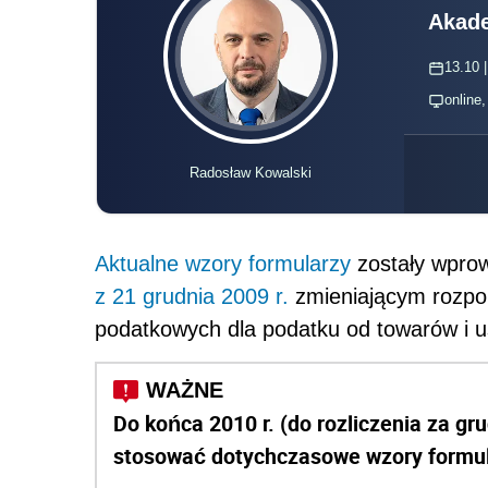
Akade
13.10 |
online
Radosław Kowalski
Aktualne wzory formularzy
zostały wpr
z 21 grudnia 2009 r.
zmieniającym rozpo
podatkowych dla podatku od towarów i u
Do końca 2010 r. (do rozliczenia za g
stosować dotychczasowe wzory formula