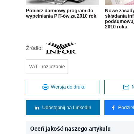
Pobierz darmowy program do
Nowe zasady
wypełniania PIT-ów za 2010 rok
składania in
podsumowuj
2010 roku
Źródło:
VAT - rozliczanie
Wersja do druku
N
Udostępnij na Linkedin
Podzie
Oceń jakość naszego artykułu