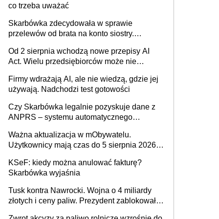
co trzeba uważać
Skarbówka zdecydowała w sprawie
przelewów od brata na konto siostry.
Pieniądze z emerytury mamy wyglądały jak
Od 2 sierpnia wchodzą nowe przepisy AI
darowizna, ale podatku jednak nie będzie
Act. Wielu przedsiębiorców może nie
wiedzieć, że dotyczą także ich
Firmy wdrażają AI, ale nie wiedzą, gdzie jej
używają. Nadchodzi test gotowości
Czy Skarbówka legalnie pozyskuje dane z
ANPRS – systemu automatycznego
rozpoznawania tablic rejestracyjnych
Ważna aktualizacja w mObywatelu.
pojazdów z kamer drogowych?
Użytkownicy mają czas do 5 sierpnia 2026
roku
KSeF: kiedy można anulować fakturę?
Skarbówka wyjaśnia
Tusk kontra Nawrocki. Wojna o 4 miliardy
złotych i ceny paliw. Prezydent zablokował
ustawę, premier mówi o „ciosie
Zwrot akcyzy za paliwo rolnicze wzrośnie do