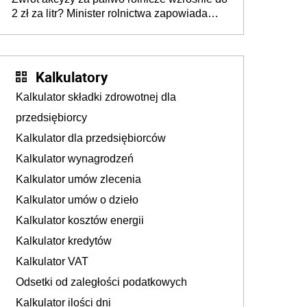
wymierzonym we wszystkich polskich
2 zł za litr? Minister rolnictwa zapowiada
kierowców”
ważne zmiany dla rolników
Kalkulatory
Kalkulator składki zdrowotnej dla
przedsiębiorcy
Kalkulator dla przedsiębiorców
Kalkulator wynagrodzeń
Kalkulator umów zlecenia
Kalkulator umów o dzieło
Kalkulator kosztów energii
Kalkulator kredytów
Kalkulator VAT
Odsetki od zaległości podatkowych
Kalkulator ilości dni