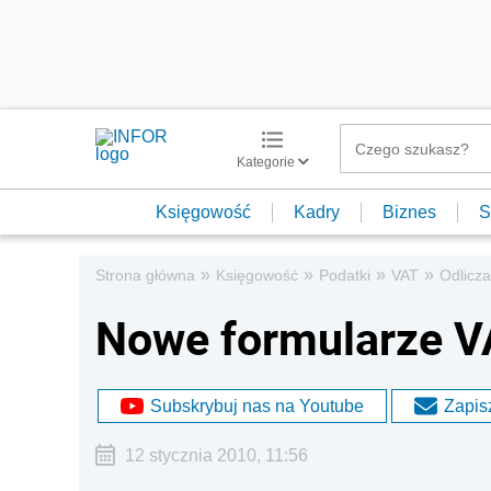
Kategorie
Księgowość
Kadry
Biznes
S
»
»
»
»
Strona główna
Księgowość
Podatki
VAT
Odlicza
Nowe formularze V
Subskrybuj nas na Youtube
Zapisz
12 stycznia 2010, 11:56