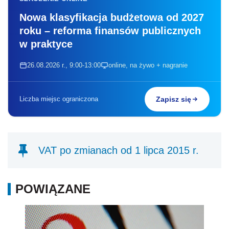
Nowa klasyfikacja budżetowa od 2027
roku – reforma finansów publicznych
w praktyce
26.08.2026 r., 9:00-13:00
online, na żywo + nagranie
Liczba miejsc ograniczona
Zapisz się
VAT po zmianach od 1 lipca 2015 r.
POWIĄZANE