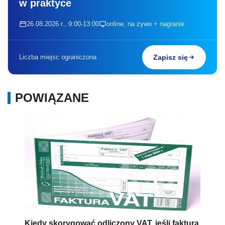
w praktyce
26.08.2026 r., 9:00-13:00
online, na żywo + nagranie
Liczba miejsc ograniczona
Zapisz się
POWIĄZANE
Kiedy skorygować odliczony VAT, jeśli faktura