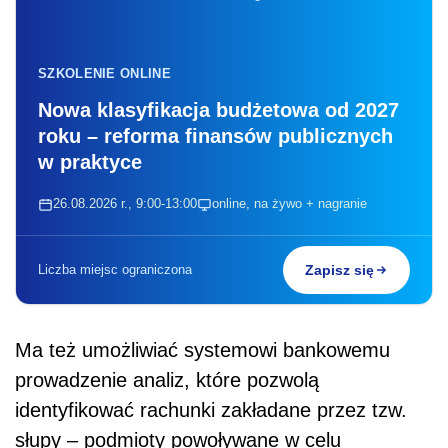
SZKOLENIE ONLINE
Nowa klasyfikacja budżetowa od 2027
roku – reforma finansów publicznych
w praktyce
26.08.2026 r., 9:00-13:00
online, na żywo + nagranie
Liczba miejsc ograniczona
Zapisz się
Ma też umożliwiać systemowi bankowemu
prowadzenie analiz, które pozwolą
identyfikować rachunki zakładane przez tzw.
słupy – podmioty powoływane w celu