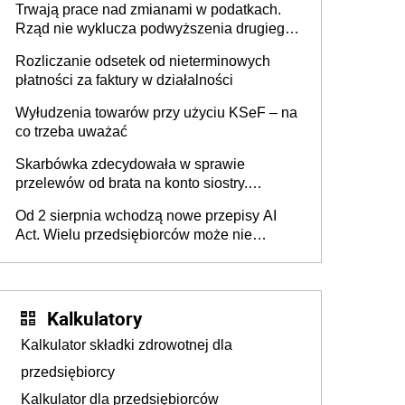
Trwają prace nad zmianami w podatkach.
Rząd nie wyklucza podwyższenia drugiego
progu PIT
Rozliczanie odsetek od nieterminowych
płatności za faktury w działalności
Wyłudzenia towarów przy użyciu KSeF – na
co trzeba uważać
Skarbówka zdecydowała w sprawie
przelewów od brata na konto siostry.
Pieniądze z emerytury mamy wyglądały jak
Od 2 sierpnia wchodzą nowe przepisy AI
darowizna, ale podatku jednak nie będzie
Act. Wielu przedsiębiorców może nie
wiedzieć, że dotyczą także ich
Kalkulatory
Kalkulator składki zdrowotnej dla
przedsiębiorcy
Kalkulator dla przedsiębiorców