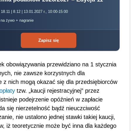
 18.11 | 8.12 | 13.01.2027 r., 10:00-15:00
, na żywo + nagranie
Zapisz się
tek obowiązywania przewidziano na 1 stycznia
nych, nie zawsze korzystnych dla
re z nich mogą okazać się dla przedsiębiorców
opłaty
tzw. „kaucji rejestracyjnej” przez
stnieje podejrzenie opóźnień w zapłacie
da się nierzetelność bądź nieuczciwość
ie, nie ustalono jednej stawki takiej kaucji,
ów, iż teoretycznie może być inna dla każdego