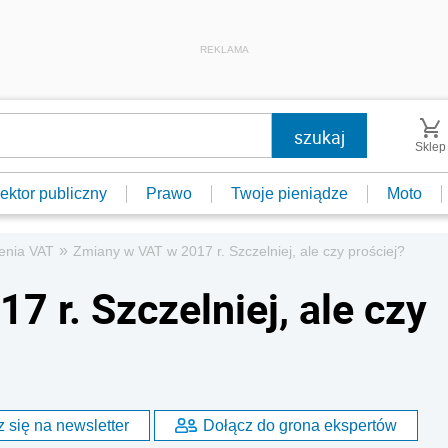
REKLAMA
Sklep
ektor publiczny
Prawo
Twoje pieniądze
Moto
»
zenia VAT
Zmiany w VAT w 2017 r. Szczelniej, ale czy prościej?
 r. Szczelniej, ale czy
 się na newsletter
Dołącz do grona ekspertów