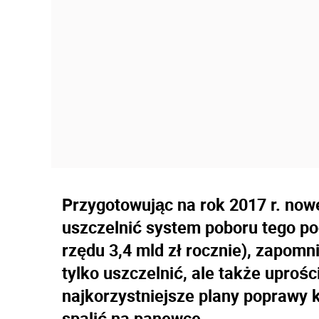
Przygotowując na rok 2017 r. now
uszczelnić system poboru tego po
rzędu 3,4 mld zł rocznie), zapomn
tylko uszczelnić, ale także upro
najkorzystniejsze plany poprawy 
spalić na panewce.