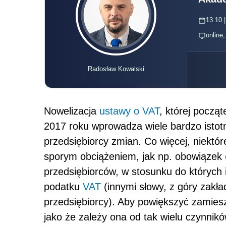
13.10 |
online
Radosław Kowalski
Nowelizacja
ustawy o VAT
, której począ
2017 roku wprowadza wiele bardzo istot
przedsiębiorcy zmian. Co więcej, niektó
sporym obciążeniem, jak np. obowiązek
przedsiębiorców, w stosunku do których i
podatku
VAT
(innymi słowy, z góry zakła
przedsiębiorcy). Aby powiększyć zamieszan
jako że zależy ona od tak wielu czynnik