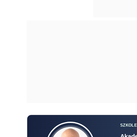
SZKOLE
Akade