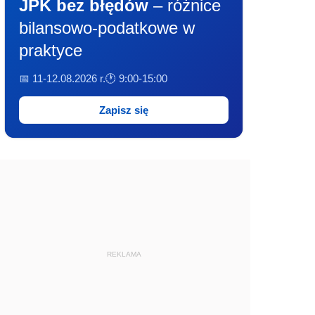
JPK bez błędów
– różnice
bilansowo-podatkowe w
praktyce
📅 11-12.08.2026 r.
🕐 9:00-15:00
Zapisz się
REKLAMA