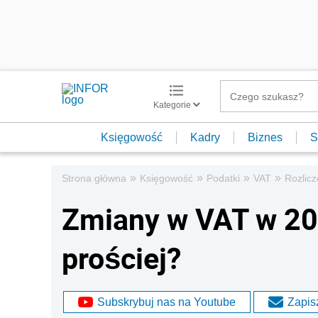
Kategorie
Księgowość
Kadry
Biznes
S
»
»
»
»
Strona główna
Księgowość
Podatki
VAT
Rozlic
Zmiany w VAT w 2017
prościej?
Subskrybuj nas na Youtube
Zapisz