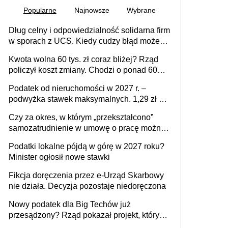
Popularne
Najnowsze
Wybrane
Dług celny i odpowiedzialność solidarna firm
w sporach z UCS. Kiedy cudzy błąd może
stać się Twoim problemem
Kwota wolna 60 tys. zł coraz bliżej? Rząd
policzył koszt zmiany. Chodzi o ponad 60
mld zł
Podatek od nieruchomości w 2027 r. –
podwyżka stawek maksymalnych. 1,29 zł za
1 m2 mieszkania, 36,49 zł za 1 m2
Czy za okres, w którym „przekształcono”
budynków i lokali związanych z
samozatrudnienie w umowę o pracę można
prowadzeniem działalności gospodarczej
wystawić faktury korygujące? Rozwiązanie
Podatki lokalne pójdą w górę w 2027 roku?
umowy cywilnoprawnej jedynym
Minister ogłosił nowe stawki
racjonalnym wyjściem
Fikcja doręczenia przez e-Urząd Skarbowy
nie działa. Decyzja pozostaje niedoręczona
Nowy podatek dla Big Techów już
przesądzony? Rząd pokazał projekt, który
może zmienić zasady gry w Polsce