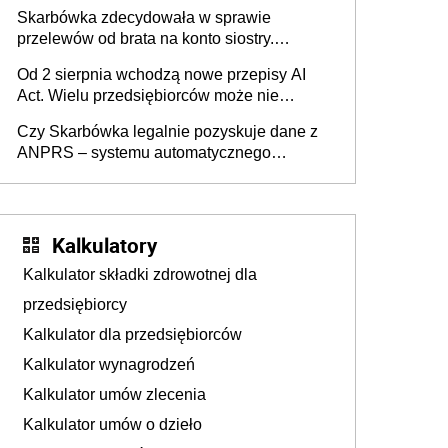
Skarbówka zdecydowała w sprawie
przelewów od brata na konto siostry.
Pieniądze z emerytury mamy wyglądały jak
Od 2 sierpnia wchodzą nowe przepisy AI
darowizna, ale podatku jednak nie będzie
Act. Wielu przedsiębiorców może nie
wiedzieć, że dotyczą także ich
Czy Skarbówka legalnie pozyskuje dane z
ANPRS – systemu automatycznego
rozpoznawania tablic rejestracyjnych
pojazdów z kamer drogowych?
Kalkulatory
Kalkulator składki zdrowotnej dla
przedsiębiorcy
Kalkulator dla przedsiębiorców
Kalkulator wynagrodzeń
Kalkulator umów zlecenia
Kalkulator umów o dzieło