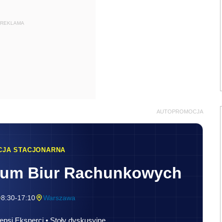
REKLAMA
AUTOPROMOCJA
CJA STACJONARNA
rum Biur Rachunkowych
8:30-17:10
Warszawa
epsi Eksperci • Stoły dyskusyjne