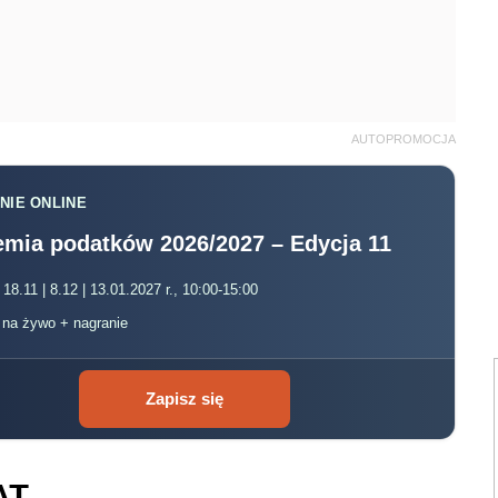
AUTOPROMOCJA
NIE ONLINE
mia podatków 2026/2027 – Edycja 11
 18.11 | 8.12 | 13.01.2027 r., 10:00-15:00
, na żywo + nagranie
Zapisz się
AT