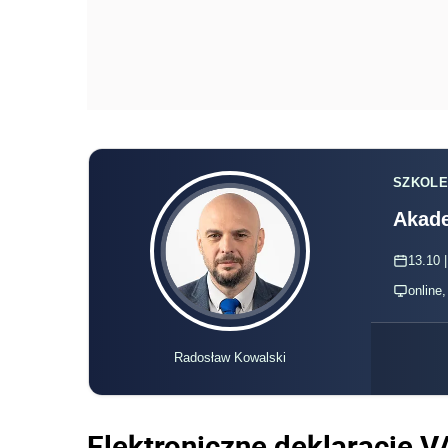
SZKOLE
Akade
13.10 |
online
Radosław Kowalski
Elektroniczne deklaracje V