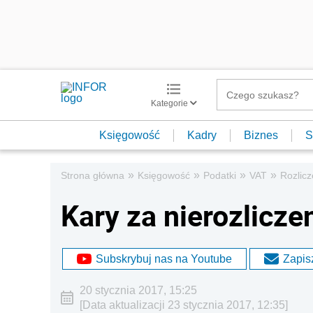
Kategorie
Księgowość
Kadry
Biznes
S
»
»
»
»
Strona główna
Księgowość
Podatki
VAT
Rozlic
Kary za nierozlicze
Subskrybuj nas na Youtube
Zapisz
20 stycznia 2017, 15:25
[Data aktualizacji 23 stycznia 2017, 12:35]