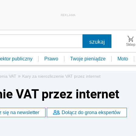
REKLAMA
Sklep
ektor publiczny
Prawo
Twoje pieniądze
Moto
»
zenia VAT
Kary za nierozliczenie VAT przez internet
nie VAT przez internet
 się na newsletter
Dołącz do grona ekspertów