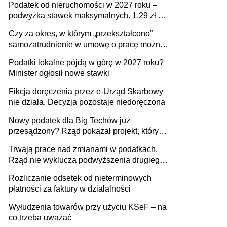
Podatek od nieruchomości w 2027 roku –
podwyżka stawek maksymalnych. 1,29 zł za
1 m2 mieszkania, 36,49 zł za 1 m2
Czy za okres, w którym „przekształcono”
budynków i lokali związanych z
samozatrudnienie w umowę o pracę można
prowadzeniem działalności gospodarczej
wystawić faktury korygujące? Rozwiązanie
Podatki lokalne pójdą w górę w 2027 roku?
umowy cywilnoprawnej jedynym
Minister ogłosił nowe stawki
racjonalnym wyjściem
Fikcja doręczenia przez e-Urząd Skarbowy
nie działa. Decyzja pozostaje niedoręczona
Nowy podatek dla Big Techów już
przesądzony? Rząd pokazał projekt, który
może zmienić zasady gry w Polsce
Trwają prace nad zmianami w podatkach.
Rząd nie wyklucza podwyższenia drugiego
progu PIT
Rozliczanie odsetek od nieterminowych
płatności za faktury w działalności
Wyłudzenia towarów przy użyciu KSeF – na
co trzeba uważać