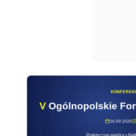
KONFEREN
V
Ogólnopolskie Fo
16.09.2026
Praktyczna wiedza • Najl