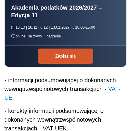
Akademia podatków 2026/2027 –
Edycja 11
13.10 | 18.11 | 8.12 | 13.01.2027 r., 10:00-15:00
online, na żywo + nagranie
Zapisz się
- informacji podsumowującej o dokonanych
wewnątrzwspólnotowych transakcjach -
VAT-
UE
,
- korekty informacji podsumowującej o
dokonanych wewnątrzwspólnotowych
transakcjach - VAT-UEK.