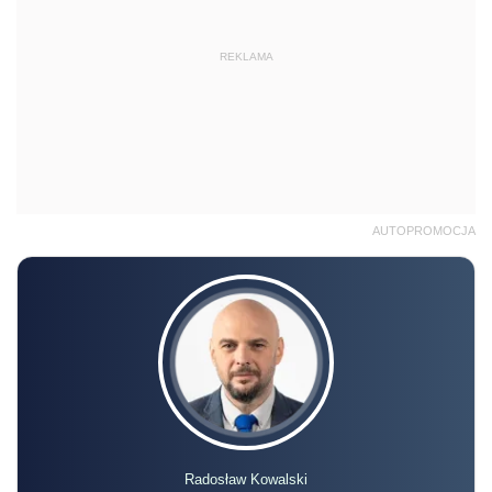
REKLAMA
AUTOPROMOCJA
Radosław Kowalski