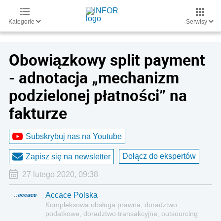
Kategorie
Serwisy
Obowiązkowy split payment
- adnotacja „mechanizm
podzielonej płatności” na
fakturze
Subskrybuj nas na Youtube
Dołącz do ekspertów
Zapisz się na newsletter
27 lutego 2020, 09:38
Accace Polska
Kompleksowa obsługa prawna, doradztwo
podatkowe, doradztwo transakcyjne, outsourcing