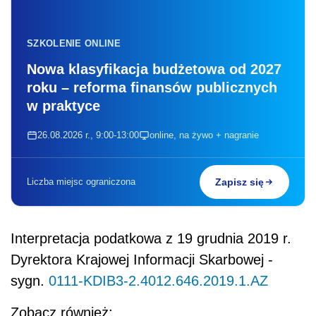
SZKOLENIE ONLINE
Nowa klasyfikacja budżetowa od 2027
roku – reforma finansów publicznych
w praktyce
26.08.2026 r., 9:00-13:00
online, na żywo + nagranie
Liczba miejsc ograniczona
Zapisz się
Interpretacja podatkowa z 19 grudnia 2019 r.
Dyrektora Krajowej Informacji Skarbowej -
sygn.
0111-KDIB3-2.4012.646.2019.1.AZ
Zobacz również: