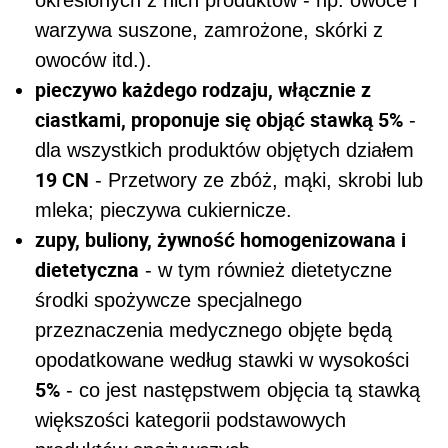
określonych z nich produktów - np. owoce i
warzywa suszone, zamrożone, skórki z
owoców itd.).
pieczywo każdego rodzaju, włącznie z
ciastkami, proponuje się objąć stawką 5%
-
dla wszystkich produktów objętych działem
19 CN
- Przetwory ze zbóż, mąki, skrobi lub
mleka; pieczywa cukiernicze.
zupy, buliony, żywność homogenizowana i
dietetyczna
- w tym również dietetyczne
środki spożywcze specjalnego
przeznaczenia medycznego objęte będą
opodatkowane według stawki w wysokości
5%
- co jest następstwem objęcia tą stawką
większości kategorii podstawowych