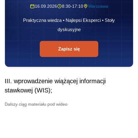
16.09.2026
8:30-17:10
Warszawa
Praktyczna wiedza • Najlepsi Eksperci • Stoły
dyskusyjne
Zapisz się
III. wprowadzenie wiążącej informacji
stawkowej (WIS);
Dalszy ciąg materiału pod wideo