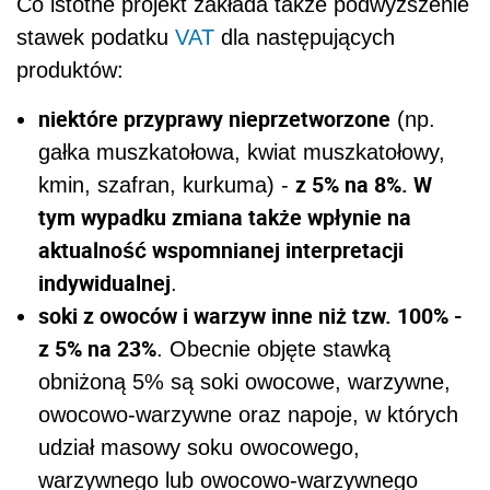
Co istotne projekt zakłada także podwyższenie
stawek podatku
VAT
dla następujących
produktów:
niektóre przyprawy nieprzetworzone
(np.
gałka muszkatołowa, kwiat muszkatołowy,
z 5% na 8%. W
kmin, szafran, kurkuma) -
tym wypadku zmiana także wpłynie na
aktualność wspomnianej interpretacji
indywidualnej
.
soki z owoców i warzyw inne niż tzw. 100% -
z 5% na 23%
. Obecnie objęte stawką
obniżoną 5% są soki owocowe, warzywne,
owocowo-warzywne oraz napoje, w których
udział masowy soku owocowego,
warzywnego lub owocowo-warzywnego