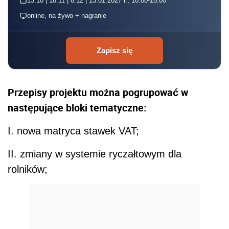
13.10 | 18.11 | 8.12 | 13.01.2027 r., 10:00-15:00
online, na żywo + nagranie
Zapisz się
Przepisy projektu można pogrupować w
następujące bloki tematyczne:
I. nowa matryca stawek VAT;
II. zmiany w systemie ryczałtowym dla
rolników;