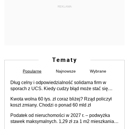
REKLAMA
Tematy
Popularne
Najnowsze
Wybrane
Dług celny i odpowiedzialność solidarna firm w
sporach z UCS. Kiedy cudzy błąd może stać się
Twoim problemem
Kwota wolna 60 tys. zł coraz bliżej? Rząd policzył
koszt zmiany. Chodzi o ponad 60 mld zł
Podatek od nieruchomości w 2027 r. – podwyżka
stawek maksymalnych. 1,29 zł za 1 m2 mieszkania,
36,49 zł za 1 m2 budynków i lokali związanych z