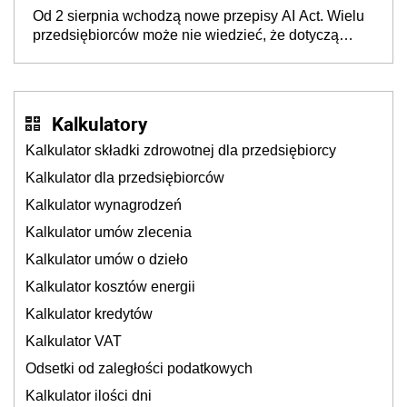
wyglądały jak darowizna, ale podatku jednak nie
Od 2 sierpnia wchodzą nowe przepisy AI Act. Wielu
będzie
przedsiębiorców może nie wiedzieć, że dotyczą
także ich
Kalkulatory
Kalkulator składki zdrowotnej dla przedsiębiorcy
Kalkulator dla przedsiębiorców
Kalkulator wynagrodzeń
Kalkulator umów zlecenia
Kalkulator umów o dzieło
Kalkulator kosztów energii
Kalkulator kredytów
Kalkulator VAT
Odsetki od zaległości podatkowych
Kalkulator ilości dni