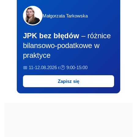
Małgorzata Tarkowska
JPK bez błędów
– różnice
bilansowo-podatkowe w
praktyce
📅 11-12.08.2026 r.
🕐 9:00-15:00
Zapisz się