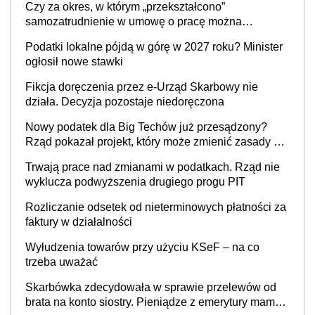
Czy za okres, w którym „przekształcono”
prowadzeniem działalności gospodarczej
samozatrudnienie w umowę o pracę można
wystawić faktury korygujące? Rozwiązanie umowy
Podatki lokalne pójdą w górę w 2027 roku? Minister
cywilnoprawnej jedynym racjonalnym wyjściem
ogłosił nowe stawki
Fikcja doręczenia przez e-Urząd Skarbowy nie
działa. Decyzja pozostaje niedoręczona
Nowy podatek dla Big Techów już przesądzony?
Rząd pokazał projekt, który może zmienić zasady gry
w Polsce
Trwają prace nad zmianami w podatkach. Rząd nie
wyklucza podwyższenia drugiego progu PIT
Rozliczanie odsetek od nieterminowych płatności za
faktury w działalności
Wyłudzenia towarów przy użyciu KSeF – na co
trzeba uważać
Skarbówka zdecydowała w sprawie przelewów od
brata na konto siostry. Pieniądze z emerytury mamy