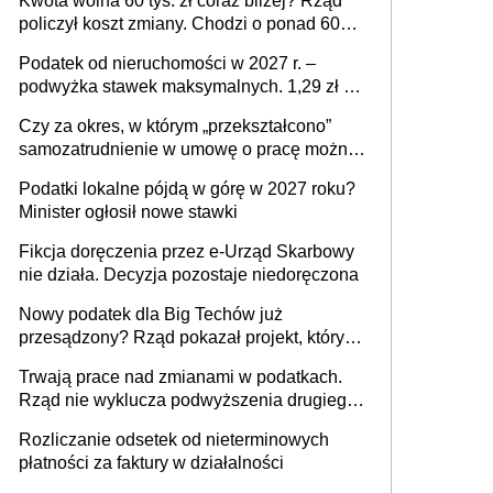
Kwota wolna 60 tys. zł coraz bliżej? Rząd
policzył koszt zmiany. Chodzi o ponad 60
mld zł
Podatek od nieruchomości w 2027 r. –
podwyżka stawek maksymalnych. 1,29 zł za
1 m2 mieszkania, 36,49 zł za 1 m2
Czy za okres, w którym „przekształcono”
budynków i lokali związanych z
samozatrudnienie w umowę o pracę można
prowadzeniem działalności gospodarczej
wystawić faktury korygujące? Rozwiązanie
Podatki lokalne pójdą w górę w 2027 roku?
umowy cywilnoprawnej jedynym
Minister ogłosił nowe stawki
racjonalnym wyjściem
Fikcja doręczenia przez e-Urząd Skarbowy
nie działa. Decyzja pozostaje niedoręczona
Nowy podatek dla Big Techów już
przesądzony? Rząd pokazał projekt, który
może zmienić zasady gry w Polsce
Trwają prace nad zmianami w podatkach.
Rząd nie wyklucza podwyższenia drugiego
progu PIT
Rozliczanie odsetek od nieterminowych
płatności za faktury w działalności