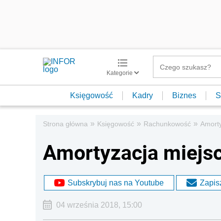
Kategorie
Księgowość
Kadry
Biznes
S
»
»
»
Strona główna
Księgowość
Rachunkowość
Amort
Amortyzacja miejs
Subskrybuj nas na Youtube
Zapisz
04 września 2018, 15:00