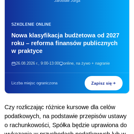
Jarosław Jurga
SZKOLENIE ONLINE
Nowa klasyfikacja budżetowa od 2027
roku – reforma finansów publicznych
w praktyce
26.08.2026 r., 9:00-13:00
online, na żywo + nagranie
Liczba miejsc ograniczona
Zapisz się
Czy rozliczając różnice kursowe dla celów
podatkowych, na podstawie przepisów ustawy
o rachunkowości, Spółka będzie uprawiona do