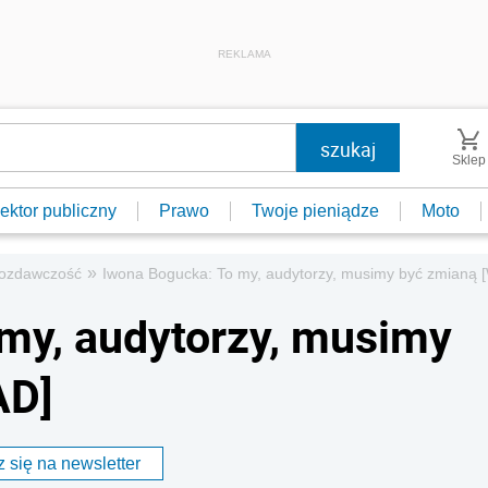
REKLAMA
Sklep
ektor publiczny
Prawo
Twoje pieniądze
Moto
»
ozdawczość
Iwona Bogucka: To my, audytorzy, musimy być zmianą
my, audytorzy, musimy
AD]
 się na newsletter