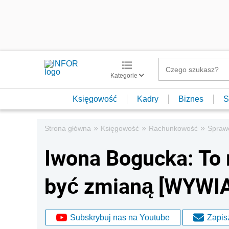
Kategorie
Księgowość
Kadry
Biznes
S
»
»
»
Strona główna
Księgowość
Rachunkowość
Spraw
Iwona Bogucka: To 
być zmianą [WYWI
Subskrybuj nas na Youtube
Zapisz