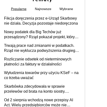
Popularne
Najnowsze
Wybrane
Fikcja doręczenia przez e-Urząd Skarbowy
nie działa. Decyzja pozostaje niedoręczona
Nowy podatek dla Big Techów już
przesądzony? Rząd pokazał projekt, który
może zmienić zasady gry w Polsce
Trwają prace nad zmianami w podatkach.
Rząd nie wyklucza podwyższenia drugiego
progu PIT
Rozliczanie odsetek od nieterminowych
płatności za faktury w działalności
Wyłudzenia towarów przy użyciu KSeF – na
co trzeba uważać
Skarbówka zdecydowała w sprawie
przelewów od brata na konto siostry.
Pieniądze z emerytury mamy wyglądały jak
Od 2 sierpnia wchodzą nowe przepisy AI
darowizna, ale podatku jednak nie będzie
Act. Wielu przedsiębiorców może nie