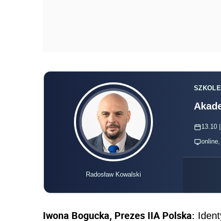
SZKOLE
Akade
13.10 |
online
Radosław Kowalski
Iwona Bogucka, Prezes IIA Polska:
Ident