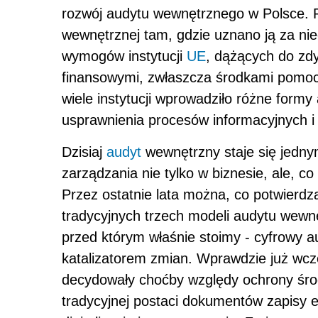
rozwój audytu wewnętrznego w Polsce. P
wewnętrznej tam, gdzie uznano ją za nie
wymogów instytucji
UE
, dążących do zd
finansowymi, zwłaszcza środkami pomoco
wiele instytucji wprowadziło różne form
usprawnienia procesów informacyjnych i
Dzisiaj
audyt
wewnętrzny staje się jedn
zarządzania nie tylko w biznesie, ale, co 
Przez ostatnie lata można, co potwierd
tradycyjnych trzech modeli audytu wewn
przed którym właśnie stoimy - cyfrowy 
katalizatorem zmian. Wprawdzie już wcze
decydowały choćby względy ochrony śro
tradycyjnej postaci dokumentów zapisy e