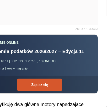
AUTOPROMOCJA
NIE ONLINE
mia podatków 2026/2027 – Edycja 11
 18.11 | 8.12 | 13.01.2027 r., 10:00-15:00
, na żywo + nagranie
Zapisz się
yfikuję dwa główne motory napędzające