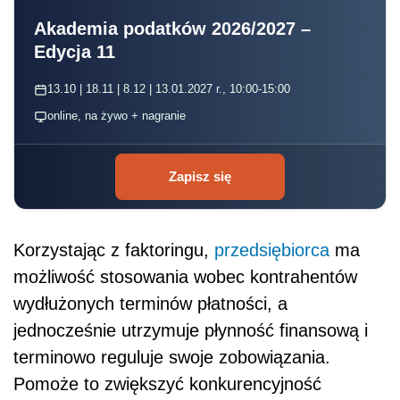
Akademia podatków 2026/2027 –
Edycja 11
13.10 | 18.11 | 8.12 | 13.01.2027 r., 10:00-15:00
online, na żywo + nagranie
Zapisz się
Korzystając z faktoringu,
przedsiębiorca
ma
możliwość stosowania wobec kontrahentów
wydłużonych terminów płatności, a
jednocześnie utrzymuje płynność finansową i
terminowo reguluje swoje zobowiązania.
Pomoże to zwiększyć konkurencyjność