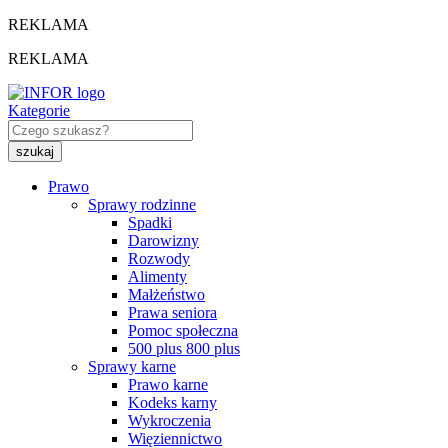
REKLAMA
REKLAMA
Kategorie
Prawo
Sprawy rodzinne
Spadki
Darowizny
Rozwody
Alimenty
Małżeństwo
Prawa seniora
Pomoc społeczna
500 plus 800 plus
Sprawy karne
Prawo karne
Kodeks karny
Wykroczenia
Więziennictwo