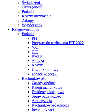
Świadczenia
Oszczędności
Podatki
Koszty utrzymania
Zakupy
Wypoczynek
Księgowość firm
Podatki
PIT
Program do rozliczenia PIT 2022
VAT
CIT
Ryczałt
Akcyza
Koszty
Urząd Skarbowy
zobacz więcej »
Rachunkowość
Zasady ogólne
Księgi rachunkowe
Ewidencja księgowa
Sprawozdawczość
Amortyzacja
Rachunkowość rolnicza
Inwentaryzacja