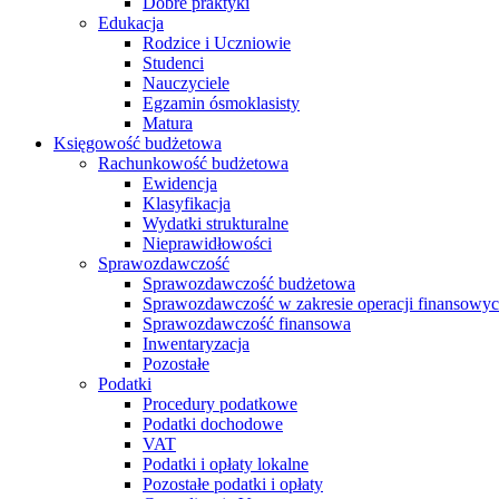
Dobre praktyki
Edukacja
Rodzice i Uczniowie
Studenci
Nauczyciele
Egzamin ósmoklasisty
Matura
Księgowość budżetowa
Rachunkowość budżetowa
Ewidencja
Klasyfikacja
Wydatki strukturalne
Nieprawidłowości
Sprawozdawczość
Sprawozdawczość budżetowa
Sprawozdawczość w zakresie operacji finansowy
Sprawozdawczość finansowa
Inwentaryzacja
Pozostałe
Podatki
Procedury podatkowe
Podatki dochodowe
VAT
Podatki i opłaty lokalne
Pozostałe podatki i opłaty