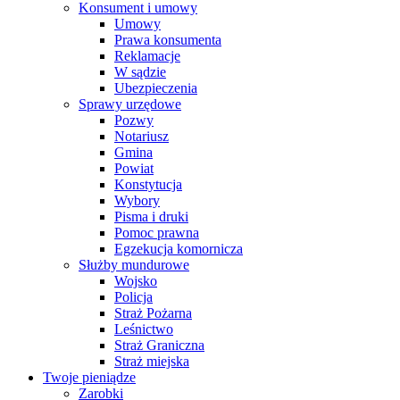
Konsument i umowy
Umowy
Prawa konsumenta
Reklamacje
W sądzie
Ubezpieczenia
Sprawy urzędowe
Pozwy
Notariusz
Gmina
Powiat
Konstytucja
Wybory
Pisma i druki
Pomoc prawna
Egzekucja komornicza
Służby mundurowe
Wojsko
Policja
Straż Pożarna
Leśnictwo
Straż Graniczna
Straż miejska
Twoje pieniądze
Zarobki