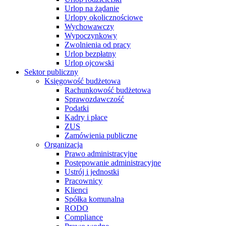
Urlop na żądanie
Urlopy okolicznościowe
Wychowawczy
Wypoczynkowy
Zwolnienia od pracy
Urlop bezpłatny
Urlop ojcowski
Sektor publiczny
Księgowość budżetowa
Rachunkowość budżetowa
Sprawozdawczość
Podatki
Kadry i płace
ZUS
Zamówienia publiczne
Organizacja
Prawo administracyjne
Postępowanie administracyjne
Ustrój i jednostki
Pracownicy
Klienci
Spółka komunalna
RODO
Compliance