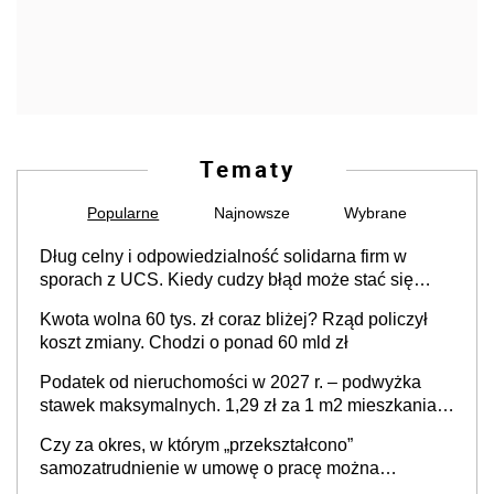
Tematy
Popularne
Najnowsze
Wybrane
Dług celny i odpowiedzialność solidarna firm w
sporach z UCS. Kiedy cudzy błąd może stać się
Twoim problemem
Kwota wolna 60 tys. zł coraz bliżej? Rząd policzył
koszt zmiany. Chodzi o ponad 60 mld zł
Podatek od nieruchomości w 2027 r. – podwyżka
stawek maksymalnych. 1,29 zł za 1 m2 mieszkania,
36,49 zł za 1 m2 budynków i lokali związanych z
Czy za okres, w którym „przekształcono”
prowadzeniem działalności gospodarczej
samozatrudnienie w umowę o pracę można
wystawić faktury korygujące? Rozwiązanie umowy