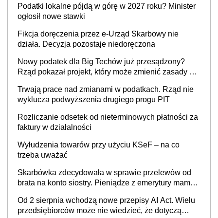
Podatki lokalne pójdą w górę w 2027 roku? Minister
cywilnoprawnej jedynym racjonalnym wyjściem
ogłosił nowe stawki
Fikcja doręczenia przez e-Urząd Skarbowy nie
działa. Decyzja pozostaje niedoręczona
Nowy podatek dla Big Techów już przesądzony?
Rząd pokazał projekt, który może zmienić zasady gry
w Polsce
Trwają prace nad zmianami w podatkach. Rząd nie
wyklucza podwyższenia drugiego progu PIT
Rozliczanie odsetek od nieterminowych płatności za
faktury w działalności
Wyłudzenia towarów przy użyciu KSeF – na co
trzeba uważać
Skarbówka zdecydowała w sprawie przelewów od
brata na konto siostry. Pieniądze z emerytury mamy
wyglądały jak darowizna, ale podatku jednak nie
Od 2 sierpnia wchodzą nowe przepisy AI Act. Wielu
będzie
przedsiębiorców może nie wiedzieć, że dotyczą