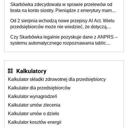
Skarbówka zdecydowała w sprawie przelewów od
brata na konto siostry. Pieniądze z emerytury mamy
wyglądały jak darowizna, ale podatku jednak nie
Od 2 sierpnia wchodzą nowe przepisy AI Act. Wielu
będzie
przedsiębiorców może nie wiedzieć, że dotyczą
także ich
Czy Skarbówka legalnie pozyskuje dane z ANPRS –
systemu automatycznego rozpoznawania tablic
rejestracyjnych pojazdów z kamer drogowych?
Kalkulatory
Kalkulator składki zdrowotnej dla przedsiębiorcy
Kalkulator dla przedsiębiorców
Kalkulator wynagrodzeń
Kalkulator umów zlecenia
Kalkulator umów o dzieło
Kalkulator kosztów energii