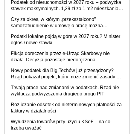
Podatek od nieruchomości w 2027 roku – podwyżka
stawek maksymalnych. 1,29 zł za 1 m2 mieszkania,
36,49 zł za 1 m2 budynków i lokali związanych z
Czy za okres, w którym „przekształcono”
prowadzeniem działalności gospodarczej
samozatrudnienie w umowę o pracę można
wystawić faktury korygujące? Rozwiązanie umowy
Podatki lokalne pójdą w górę w 2027 roku? Minister
cywilnoprawnej jedynym racjonalnym wyjściem
ogłosił nowe stawki
Fikcja doręczenia przez e-Urząd Skarbowy nie
działa. Decyzja pozostaje niedoręczona
Nowy podatek dla Big Techów już przesądzony?
Rząd pokazał projekt, który może zmienić zasady gry
w Polsce
Trwają prace nad zmianami w podatkach. Rząd nie
wyklucza podwyższenia drugiego progu PIT
Rozliczanie odsetek od nieterminowych płatności za
faktury w działalności
Wyłudzenia towarów przy użyciu KSeF – na co
trzeba uważać