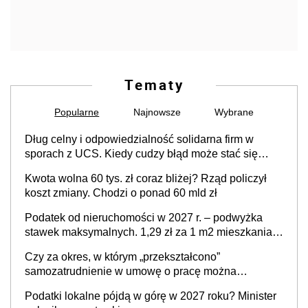
Tematy
Popularne
Najnowsze
Wybrane
Dług celny i odpowiedzialność solidarna firm w
sporach z UCS. Kiedy cudzy błąd może stać się
Twoim problemem
Kwota wolna 60 tys. zł coraz bliżej? Rząd policzył
koszt zmiany. Chodzi o ponad 60 mld zł
Podatek od nieruchomości w 2027 r. – podwyżka
stawek maksymalnych. 1,29 zł za 1 m2 mieszkania,
36,49 zł za 1 m2 budynków i lokali związanych z
Czy za okres, w którym „przekształcono”
prowadzeniem działalności gospodarczej
samozatrudnienie w umowę o pracę można
wystawić faktury korygujące? Rozwiązanie umowy
Podatki lokalne pójdą w górę w 2027 roku? Minister
cywilnoprawnej jedynym racjonalnym wyjściem