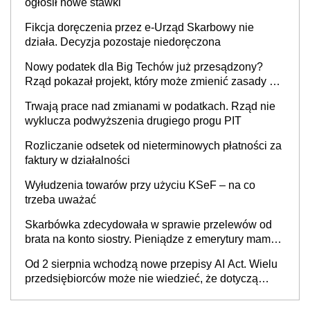
ogłosił nowe stawki
Fikcja doręczenia przez e-Urząd Skarbowy nie
działa. Decyzja pozostaje niedoręczona
Nowy podatek dla Big Techów już przesądzony?
Rząd pokazał projekt, który może zmienić zasady gry
w Polsce
Trwają prace nad zmianami w podatkach. Rząd nie
wyklucza podwyższenia drugiego progu PIT
Rozliczanie odsetek od nieterminowych płatności za
faktury w działalności
Wyłudzenia towarów przy użyciu KSeF – na co
trzeba uważać
Skarbówka zdecydowała w sprawie przelewów od
brata na konto siostry. Pieniądze z emerytury mamy
wyglądały jak darowizna, ale podatku jednak nie
Od 2 sierpnia wchodzą nowe przepisy AI Act. Wielu
będzie
przedsiębiorców może nie wiedzieć, że dotyczą
także ich