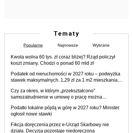
Tematy
Popularne
Najnowsze
Wybrane
Kwota wolna 60 tys. zł coraz bliżej? Rząd policzył
koszt zmiany. Chodzi o ponad 60 mld zł
Podatek od nieruchomości w 2027 roku – podwyżka
stawek maksymalnych. 1,29 zł za 1 m2 mieszkania,
36,49 zł za 1 m2 budynków i lokali związanych z
Czy za okres, w którym „przekształcono”
prowadzeniem działalności gospodarczej
samozatrudnienie w umowę o pracę można
wystawić faktury korygujące? Rozwiązanie umowy
Podatki lokalne pójdą w górę w 2027 roku? Minister
cywilnoprawnej jedynym racjonalnym wyjściem
ogłosił nowe stawki
Fikcja doręczenia przez e-Urząd Skarbowy nie
działa. Decyzja pozostaje niedoręczona