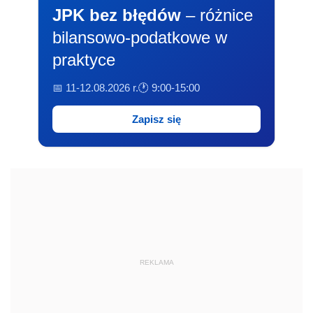
JPK bez błędów
– różnice
bilansowo-podatkowe w
praktyce
📅 11-12.08.2026 r.
🕐 9:00-15:00
Zapisz się
REKLAMA