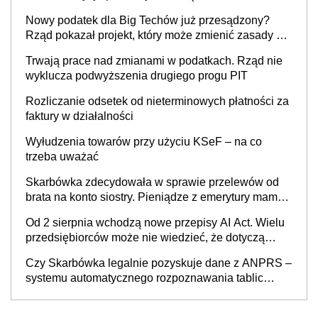
Nowy podatek dla Big Techów już przesądzony?
Rząd pokazał projekt, który może zmienić zasady gry
w Polsce
Trwają prace nad zmianami w podatkach. Rząd nie
wyklucza podwyższenia drugiego progu PIT
Rozliczanie odsetek od nieterminowych płatności za
faktury w działalności
Wyłudzenia towarów przy użyciu KSeF – na co
trzeba uważać
Skarbówka zdecydowała w sprawie przelewów od
brata na konto siostry. Pieniądze z emerytury mamy
wyglądały jak darowizna, ale podatku jednak nie
Od 2 sierpnia wchodzą nowe przepisy AI Act. Wielu
będzie
przedsiębiorców może nie wiedzieć, że dotyczą
także ich
Czy Skarbówka legalnie pozyskuje dane z ANPRS –
systemu automatycznego rozpoznawania tablic
rejestracyjnych pojazdów z kamer drogowych?