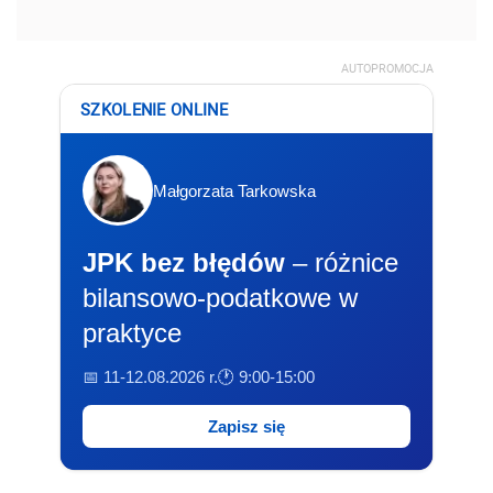
AUTOPROMOCJA
SZKOLENIE ONLINE
Małgorzata Tarkowska
JPK bez błędów
– różnice
bilansowo-podatkowe w
praktyce
📅 11-12.08.2026 r.
🕐 9:00-15:00
Zapisz się