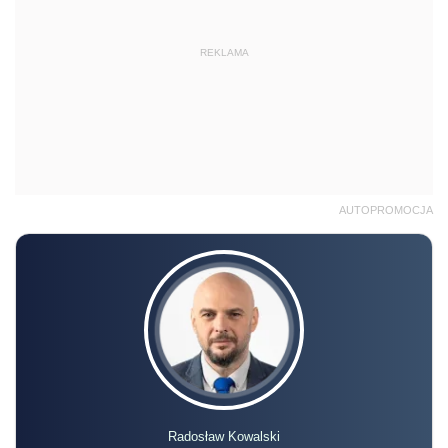
REKLAMA
AUTOPROMOCJA
Radosław Kowalski