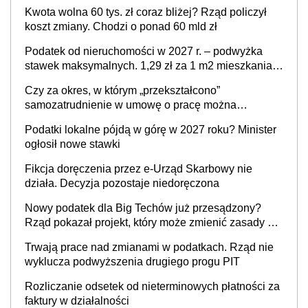
Twoim problemem
Kwota wolna 60 tys. zł coraz bliżej? Rząd policzył
koszt zmiany. Chodzi o ponad 60 mld zł
Podatek od nieruchomości w 2027 r. – podwyżka
stawek maksymalnych. 1,29 zł za 1 m2 mieszkania,
36,49 zł za 1 m2 budynków i lokali związanych z
Czy za okres, w którym „przekształcono”
prowadzeniem działalności gospodarczej
samozatrudnienie w umowę o pracę można
wystawić faktury korygujące? Rozwiązanie umowy
Podatki lokalne pójdą w górę w 2027 roku? Minister
cywilnoprawnej jedynym racjonalnym wyjściem
ogłosił nowe stawki
Fikcja doręczenia przez e-Urząd Skarbowy nie
działa. Decyzja pozostaje niedoręczona
Nowy podatek dla Big Techów już przesądzony?
Rząd pokazał projekt, który może zmienić zasady gry
w Polsce
Trwają prace nad zmianami w podatkach. Rząd nie
wyklucza podwyższenia drugiego progu PIT
Rozliczanie odsetek od nieterminowych płatności za
faktury w działalności