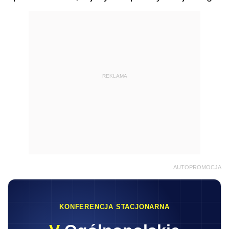
REKLAMA
AUTOPROMOCJA
KONFERENCJA STACJONARNA