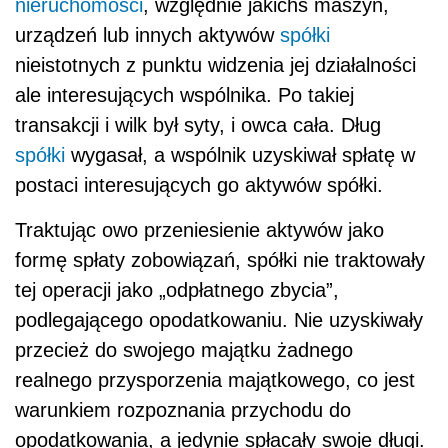
nieruchomości
, względnie jakichś maszyn,
urządzeń lub innych aktywów
spółki
nieistotnych z punktu widzenia jej działalności
ale interesujących wspólnika. Po takiej
transakcji i wilk był syty, i owca cała. Dług
spółki
wygasał, a wspólnik uzyskiwał spłatę w
postaci interesujących go aktywów spółki.
Traktując owo przeniesienie aktywów jako
formę spłaty zobowiązań, spółki nie traktowały
tej operacji jako „odpłatnego zbycia”,
podlegającego opodatkowaniu. Nie uzyskiwały
przecież do swojego majątku żadnego
realnego przysporzenia majątkowego, co jest
warunkiem rozpoznania przychodu do
opodatkowania, a jedynie spłacały swoje długi.