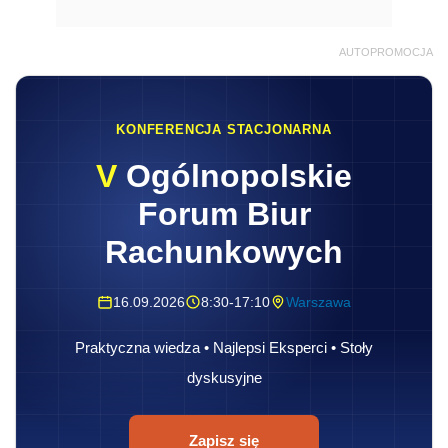
AUTOPROMOCJA
KONFERENCJA STACJONARNA
V
Ogólnopolskie
Forum Biur
Rachunkowych
16.09.2026
8:30-17:10
Warszawa
Praktyczna wiedza • Najlepsi Eksperci • Stoły
dyskusyjne
Zapisz się